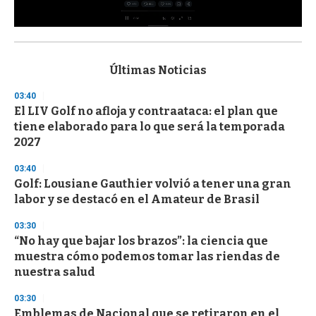
0
s
e
c
Últimas Noticias
o
n
03:40
d
El LIV Golf no afloja y contraataca: el plan que
s
o
tiene elaborado para lo que será la temporada
f
2027
3
3
s
03:40
e
Golf: Lousiane Gauthier volvió a tener una gran
c
labor y se destacó en el Amateur de Brasil
o
n
d
03:30
s
“No hay que bajar los brazos”: la ciencia que
muestra cómo podemos tomar las riendas de
nuestra salud
03:30
Emblemas de Nacional que se retiraron en el