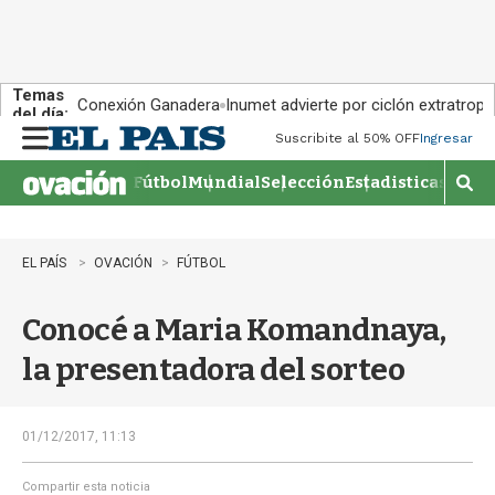
Temas
Conexión Ganadera
Inumet advierte por ciclón extratropi
del día:
Suscribite al 50% OFF
Ingresar
M
e
Fútbol
Mundial
Selección
Estadisticas
Agen
n
M
u
o
s
t
EL PAÍS
OVACIÓN
FÚTBOL
r
a
Conocé a Maria Komandnaya,
r
b
la presentadora del sorteo
�
s
q
u
01/12/2017, 11:13
e
d
Compartir esta noticia