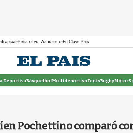
atropical
Peñarol vs. Wanderers
En Clave País
 Deportiva
Básquetbol
Multideportivo
Tenis
Rugby
MotorSp
uien Pochettino comparó c