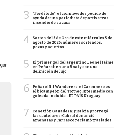
3
"Perdí todo": el conmovedor pedido de
ayuda de una periodista deportiva tras
incendio de su casa
4
Sorteo del 5 de Oro de este miércoles 5 de
agosto de 2026: números sorteados,
pozos y aciertos
5
El primer gol del argentino Leonel Jaime
ugar
en Peñarol: en una final y con una
definición de lujo
6
Peñarol 5-1 Wanderers: el Carbonero es
el bicampeón del Torneo Intermedio con
goleada incluida - EL PAÍS Uruguay
7
Conexión Ganadera: Justicia prorrogó
las cautelares; Cabral denunció
amenazas y Carrasco reclamó traslados