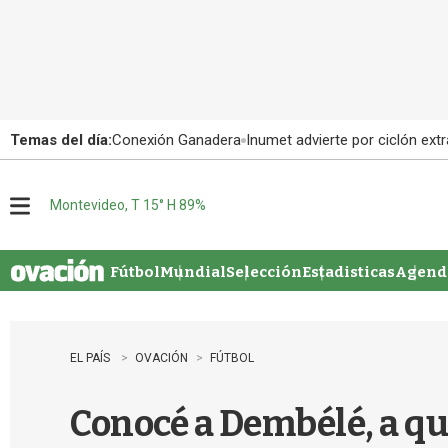
Temas del día:
Conexión Ganadera
Inumet advierte por ciclón extr
Montevideo, T 15° H 89%
M
e
n
u
Fútbol
Mundial
Selección
Estadisticas
Agenda
EL PAÍS
OVACIÓN
FÚTBOL
Conocé a Dembélé, a q