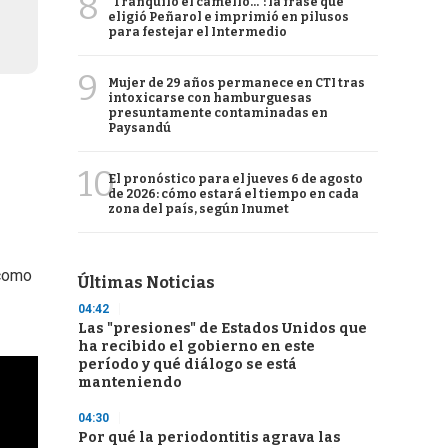
8
"Tranquilo el camello...": la frase que
eligió Peñarol e imprimió en pilusos
para festejar el Intermedio
9
Mujer de 29 años permanece en CTI tras
intoxicarse con hamburguesas
presuntamente contaminadas en
Paysandú
10
El pronóstico para el jueves 6 de agosto
de 2026: cómo estará el tiempo en cada
zona del país, según Inumet
 como
Últimas Noticias
04:42
Las "presiones" de Estados Unidos que
ha recibido el gobierno en este
período y qué diálogo se está
manteniendo
04:30
Por qué la periodontitis agrava las