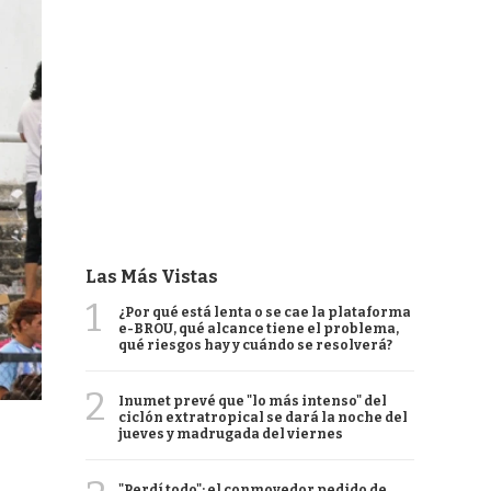
Las Más Vistas
1
¿Por qué está lenta o se cae la plataforma
e-BROU, qué alcance tiene el problema,
qué riesgos hay y cuándo se resolverá?
2
Inumet prevé que "lo más intenso" del
ciclón extratropical se dará la noche del
jueves y madrugada del viernes
"Perdí todo": el conmovedor pedido de