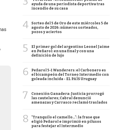
3
ayuda de una periodista deportiva tras
incendio de su casa
4
Sorteo del 5 de Oro de este miércoles 5 de
agosto de 2026: números sorteados,
smas
pozos y aciertos
5
El primer gol del argentino Leonel Jaime
ó
en Peñarol: en una final y con una
definición de lujo
6
Peñarol 5-1 Wanderers: el Carbonero es
el bicampeón del Torneo Intermedio con
goleada incluida - EL PAÍS Uruguay
7
Conexión Ganadera: Justicia prorrogó
las cautelares; Cabral denunció
amenazas y Carrasco reclamó traslados
8
"Tranquilo el camello...": la frase que
eligió Peñarol e imprimió en pilusos
para festejar el Intermedio