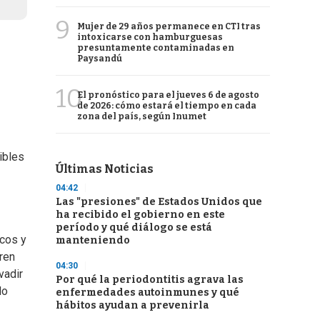
9
Mujer de 29 años permanece en CTI tras
intoxicarse con hamburguesas
presuntamente contaminadas en
Paysandú
10
El pronóstico para el jueves 6 de agosto
de 2026: cómo estará el tiempo en cada
zona del país, según Inumet
ibles
Últimas Noticias
04:42
Las "presiones" de Estados Unidos que
ha recibido el gobierno en este
período y qué diálogo se está
icos y
manteniendo
eren
04:30
vadir
Por qué la periodontitis agrava las
do
enfermedades autoinmunes y qué
hábitos ayudan a prevenirla