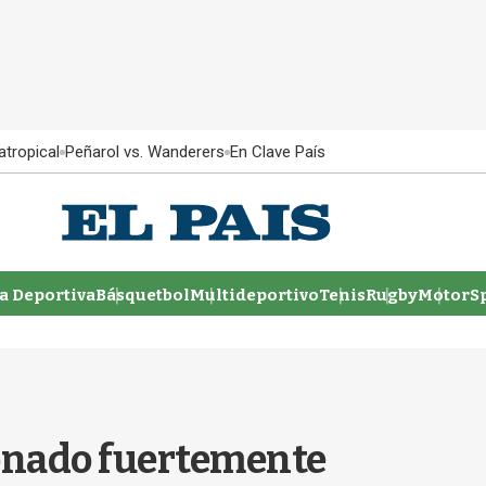
atropical
Peñarol vs. Wanderers
En Clave País
 Deportiva
Básquetbol
Multideportivo
Tenis
Rugby
MotorSp
ionado fuertemente