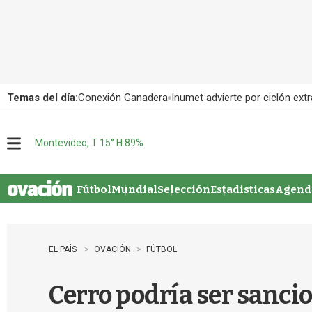
Temas del día:
Conexión Ganadera
Inumet advierte por ciclón extr
Montevideo, T 15° H 89%
M
e
n
u
Fútbol
Mundial
Selección
Estadisticas
Agenda
EL PAÍS
OVACIÓN
FÚTBOL
Cerro podría ser sanc