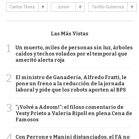
Carlos Tévez
Junior
Teófilo Gutierrez
Las Más Vistas
1
Un muerto, miles de personas sin luz, árboles
caídos y techos volados por el temporal que
ameritó alerta roja
2
El ministro de Ganadería, Alfredo Fratti, le
pone un freno a la reducción de la jornada
laboral y pide que los robots aporten al BPS
3
"¡Volvé a Adeom!": el filoso comentario de
Yesty Prieto a Valeria Ripoll en plena Cena de
Famosos
4
Con Perrone y Manini distanciados, el FA no