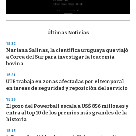
0
s
e
c
Últimas Noticias
o
n
15:32
d
Mariana Salinas, la científica uruguaya que viajó
s
o
a Corea del Sur para investigar la leucemia
f
bovina
3
3
s
15:31
e
UTE trabaja en zonas afectadas por el temporal
c
en tareas de seguridad y reposición del servicio
o
n
d
15:29
s
El pozo del Powerball escala a US$ 856 millones y
entra al top 10 de los premios más grandes de la
historia
15:15