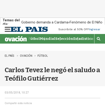
Temas del
Gobierno demanda a Cardama
Fenómeno de El Niño
día:
Suscribite al 50% OFF
Ingresar
M
e
Fútbol
Mundial
Selección
Estadisticas
Agen
n
M
u
o
s
t
EL PAÍS
OVACIÓN
FÚTBOL
r
a
Carlos Tevez le negó el saludo a
r
b
Teófilo Gutiérrez
�
s
q
u
03/05/2018, 10:27
e
d
Compartir esta noticia