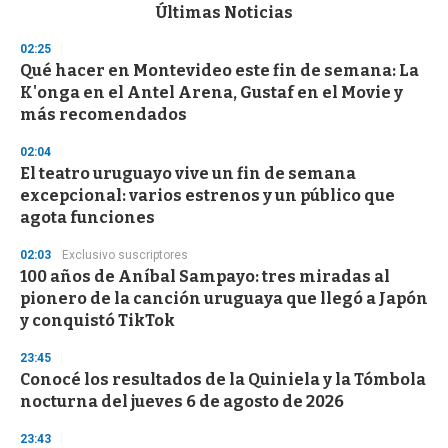
c
Últimas Noticias
o
n
02:25
d
Qué hacer en Montevideo este fin de semana: La
s
o
K'onga en el Antel Arena, Gustaf en el Movie y
f
más recomendados
3
3
s
02:04
e
El teatro uruguayo vive un fin de semana
c
excepcional: varios estrenos y un público que
o
n
agota funciones
d
s
02:03
Exclusivo suscriptores
100 años de Aníbal Sampayo: tres miradas al
pionero de la canción uruguaya que llegó a Japón
y conquistó TikTok
23:45
Conocé los resultados de la Quiniela y la Tómbola
nocturna del jueves 6 de agosto de 2026
23:43