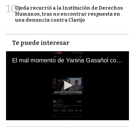
10
Ojeda recurrió a la Institución de Derechos
Humanos, tras no encontrar respuesta en
una denuncia contra Clavijo
Te puede interesar
El mal momento de Yanina Gasañol con un hincha argentino en "Subrayado"
0
s
e