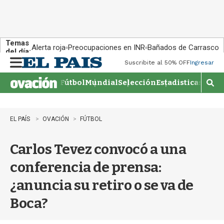
Temas
Alerta roja
Preocupaciones en INR
Bañados de Carrasco
del día:
Suscribite al 50% OFF
Ingresar
M
e
Fútbol
Mundial
Selección
Estadisticas
Agen
n
M
u
o
s
t
EL PAÍS
OVACIÓN
FÚTBOL
r
a
Carlos Tevez convocó a una
r
b
conferencia de prensa:
�
s
¿anuncia su retiro o se va de
q
u
Boca?
e
d