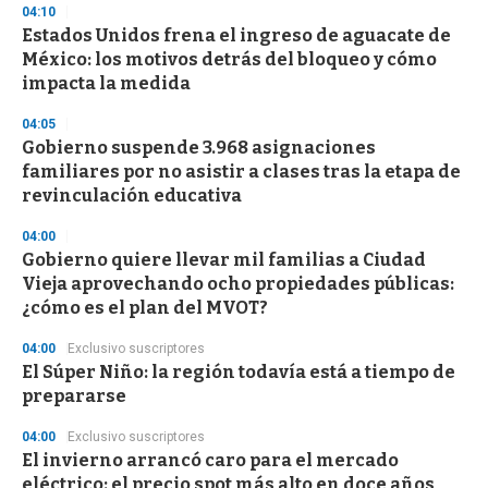
s
04:10
Estados Unidos frena el ingreso de aguacate de
México: los motivos detrás del bloqueo y cómo
impacta la medida
04:05
Gobierno suspende 3.968 asignaciones
familiares por no asistir a clases tras la etapa de
revinculación educativa
04:00
Gobierno quiere llevar mil familias a Ciudad
Vieja aprovechando ocho propiedades públicas:
¿cómo es el plan del MVOT?
04:00
Exclusivo suscriptores
El Súper Niño: la región todavía está a tiempo de
prepararse
04:00
Exclusivo suscriptores
El invierno arrancó caro para el mercado
eléctrico: el precio spot más alto en doce años