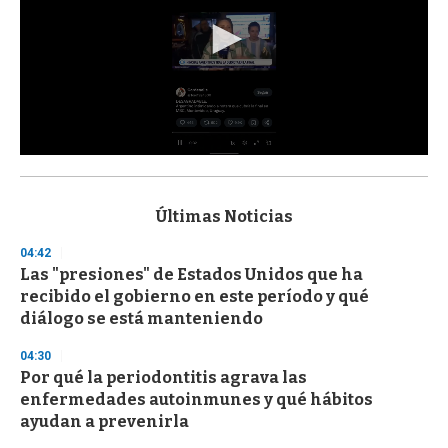
0
s
e
c
Últimas Noticias
o
n
04:42
d
Las "presiones" de Estados Unidos que ha
s
o
recibido el gobierno en este período y qué
f
diálogo se está manteniendo
3
3
s
04:30
e
Por qué la periodontitis agrava las
c
enfermedades autoinmunes y qué hábitos
o
n
ayudan a prevenirla
d