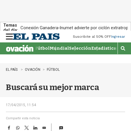
Temas
Conexión Ganadera
Inumet advierte por ciclón extratropi
del día:
Suscribite al 50% OFF
Ingresar
M
e
Fútbol
Mundial
Selección
Estadisticas
Agen
n
M
u
o
s
t
EL PAÍS
OVACIÓN
FÚTBOL
r
a
Buscará su mejor marca
r
b
�
s
17/04/2015, 11:54
q
u
Compartir esta noticia
e
F
W
T
L
E
d