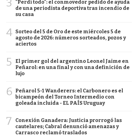
3
"Perdí todo": el conmovedor pedido de ayuda
de una periodista deportiva tras incendio de
su casa
4
Sorteo del 5 de Oro de este miércoles 5 de
agosto de 2026: números sorteados, pozos y
aciertos
5
El primer gol del argentino Leonel Jaime en
Peñarol: en una final y con una definición de
lujo
6
Peñarol 5-1 Wanderers: el Carbonero es el
bicampeón del Torneo Intermedio con
goleada incluida - EL PAÍS Uruguay
7
Conexión Ganadera: Justicia prorrogó las
cautelares; Cabral denunció amenazas y
Carrasco reclamó traslados