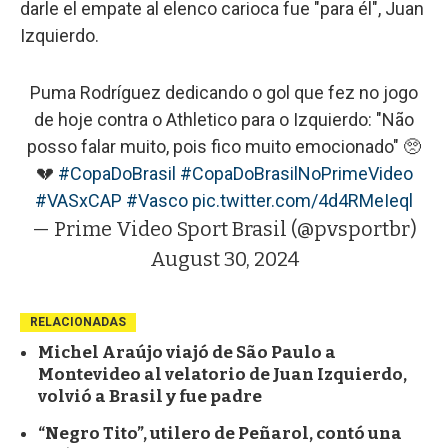
darle el empate al elenco carioca fue "para él", Juan
Izquierdo.
Puma Rodríguez dedicando o gol que fez no jogo
de hoje contra o Athletico para o Izquierdo: "Não
posso falar muito, pois fico muito emocionado" 🥺
💔
#CopaDoBrasil
#CopaDoBrasilNoPrimeVideo
#VASxCAP
#Vasco
pic.twitter.com/4d4RMeIeql
— Prime Video Sport Brasil (@pvsportbr)
August 30, 2024
RELACIONADAS
Michel Araújo viajó de São Paulo a
Montevideo al velatorio de Juan Izquierdo,
volvió a Brasil y fue padre
“Negro Tito”, utilero de Peñarol, contó una