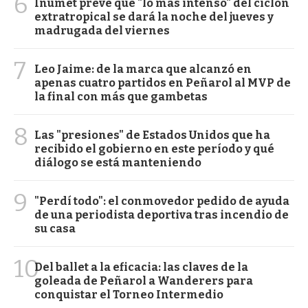
6
Inumet prevé que "lo más intenso" del ciclón
extratropical se dará la noche del jueves y
madrugada del viernes
7
Leo Jaime: de la marca que alcanzó en
apenas cuatro partidos en Peñarol al MVP de
la final con más que gambetas
8
Las "presiones" de Estados Unidos que ha
recibido el gobierno en este período y qué
diálogo se está manteniendo
9
"Perdí todo": el conmovedor pedido de ayuda
de una periodista deportiva tras incendio de
su casa
10
Del ballet a la eficacia: las claves de la
goleada de Peñarol a Wanderers para
conquistar el Torneo Intermedio