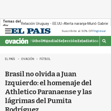
Temas del
Relación Uruguay - EE.UU.
Alerta naranja
Murió Gabriel 
día:
Suscribite al 50% OFF
Ingresar
M
e
Fútbol
Mundial
Selección
Estadisticas
Agen
n
M
u
o
s
t
EL PAÍS
OVACIÓN
FÚTBOL
r
a
Brasil no olvida a Juan
r
b
Izquierdo: el homenaje del
�
s
Athletico Paranaense y las
q
u
lágrimas del Pumita
e
d
Rodríguez