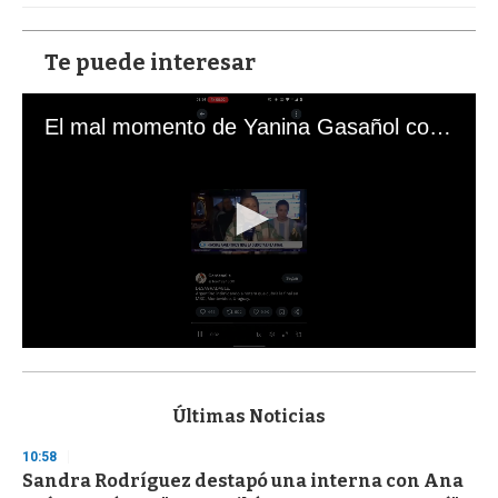
Te puede interesar
El mal momento de Yanina Gasañol con un hincha argentino en "Subrayado"
0
s
e
c
Últimas Noticias
o
n
10:58
d
Sandra Rodríguez destapó una interna con Ana
s
o