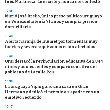
Inés Martínez: "Le escribí y nunca me contestó"
f
3
10:48
3
s
Murió José Breijo, único preso político uruguayo
e
en Venezuela; tenía 71 años y cumplía prisión
c
domiciliaria
o
n
d
10:48
s
Alerta naranja de Inumet por tormentas muy
fuertes y severas: qué zonas están afectadas
10:40
Orsi destacó la revinculación educativa de 2.844
niños y adolescentes y comparó con cifra del
gobierno de Lacalle Pou
10:30
La uruguaya Yipio ganó una casa en Gran
Hermano y dedicó el premio a su padre con un
emotivo recuerdo
10:17