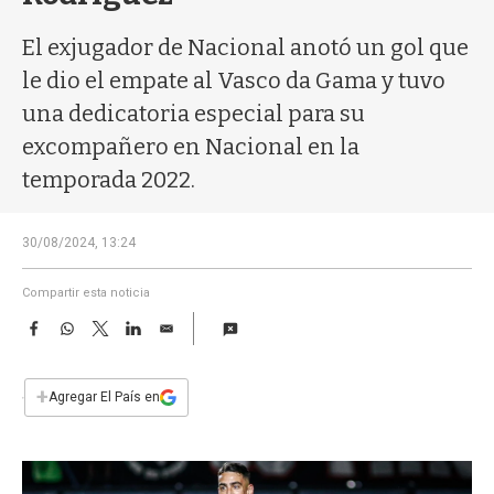
a
El exjugador de Nacional anotó un gol que
le dio el empate al Vasco da Gama y tuvo
una dedicatoria especial para su
excompañero en Nacional en la
temporada 2022.
30/08/2024, 13:24
Compartir esta noticia
F
W
T
L
E
a
h
w
i
m
c
a
i
n
a
e
t
t
k
i
+
Agregar El País en
b
s
t
e
l
o
A
e
d
o
p
r
I
k
p
n