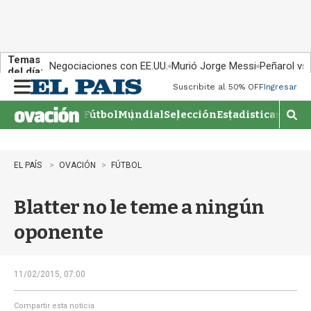
Temas
Negociaciones con EE.UU.
Murió Jorge Messi
Peñarol vs
del día:
Suscribite al 50% OFF
Ingresar
M
e
Fútbol
Mundial
Selección
Estadisticas
Agen
n
M
u
o
s
t
EL PAÍS
OVACIÓN
FÚTBOL
r
a
Blatter no le teme a ningún
r
b
oponente
�
s
q
u
11/02/2015, 07:00
e
d
Compartir esta noticia