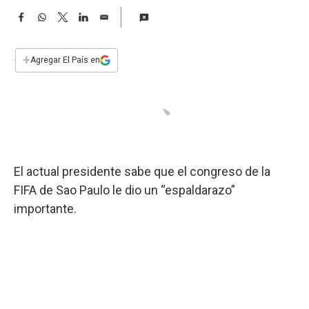
a
F
W
T
L
E
a
h
w
i
m
c
a
i
n
a
e
t
t
k
i
+
Agregar El País en
b
s
t
e
l
o
A
e
d
o
p
r
I
k
p
n
El actual presidente sabe que el congreso de la
FIFA de Sao Paulo le dio un “espaldarazo”
importante.