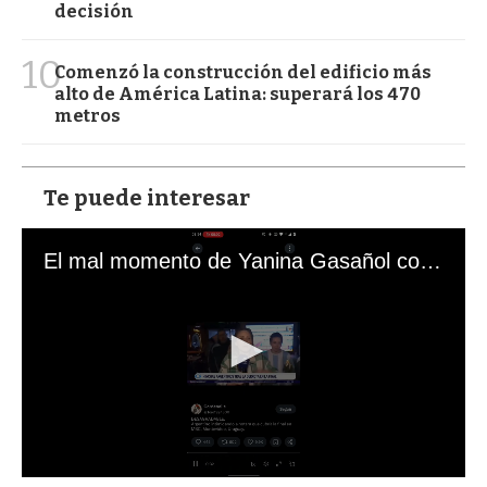
decisión
10
Comenzó la construcción del edificio más
alto de América Latina: superará los 470
metros
Te puede interesar
El mal momento de Yanina Gasañol con un hincha argentino en "Subrayado"
0