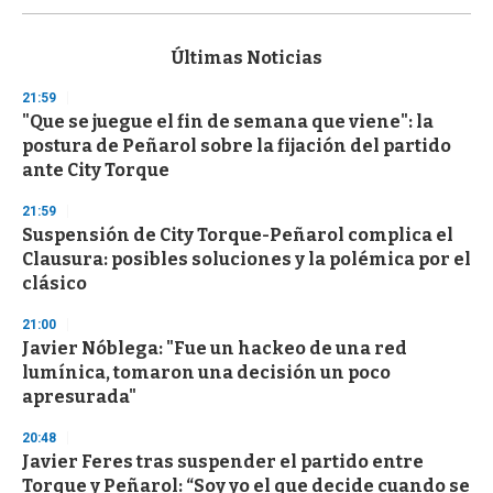
s
e
c
Últimas Noticias
o
n
21:59
d
"Que se juegue el fin de semana que viene": la
s
o
postura de Peñarol sobre la fijación del partido
f
ante City Torque
3
3
s
21:59
e
Suspensión de City Torque-Peñarol complica el
c
Clausura: posibles soluciones y la polémica por el
o
n
clásico
d
s
21:00
Javier Nóblega: "Fue un hackeo de una red
lumínica, tomaron una decisión un poco
apresurada"
20:48
Javier Feres tras suspender el partido entre
Torque y Peñarol: “Soy yo el que decide cuando se