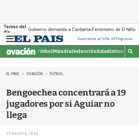
Temas del
Gobierno demanda a Cardama
Fenómeno de El Niño
día:
Suscribite al 50% OFF
Ingresar
M
e
Fútbol
Mundial
Selección
Estadisticas
Agen
n
M
u
o
s
t
EL PAÍS
OVACIÓN
FÚTBOL
r
a
Bengoechea concentrará a 19
r
b
jugadores por si Aguiar no
�
s
llega
q
u
e
d
17/04/2015, 19:53