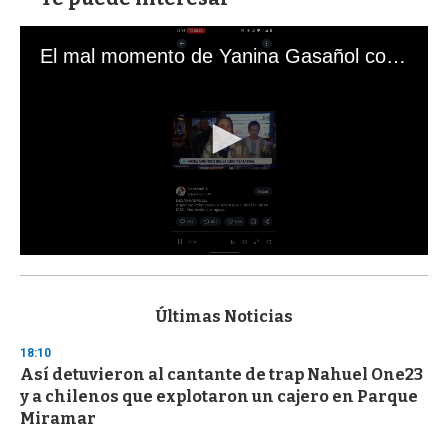
El mal momento de Yanina Gasañol con un hincha argentino en "Subrayado"
0
s
e
c
Últimas Noticias
o
n
18:10
d
Así detuvieron al cantante de trap Nahuel One23
s
o
y a chilenos que explotaron un cajero en Parque
f
Miramar
3
3