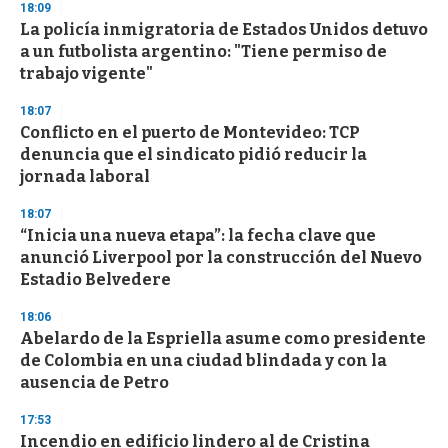
s
18:09
e
La policía inmigratoria de Estados Unidos detuvo
c
a un futbolista argentino: "Tiene permiso de
o
n
trabajo vigente"
d
s
18:07
Conflicto en el puerto de Montevideo: TCP
denuncia que el sindicato pidió reducir la
jornada laboral
18:07
“Inicia una nueva etapa”: la fecha clave que
anunció Liverpool por la construcción del Nuevo
Estadio Belvedere
18:06
Abelardo de la Espriella asume como presidente
de Colombia en una ciudad blindada y con la
ausencia de Petro
17:53
Incendio en edificio lindero al de Cristina