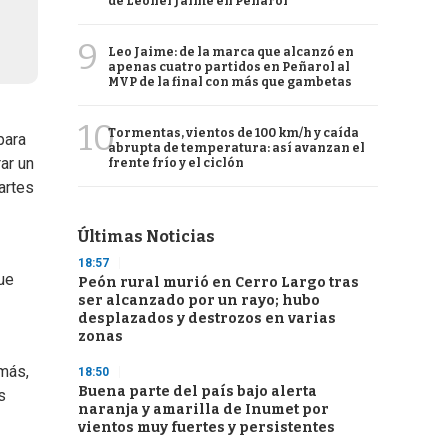
de Leonel Jaime en Peñarol
9
Leo Jaime: de la marca que alcanzó en
apenas cuatro partidos en Peñarol al
MVP de la final con más que gambetas
10
Tormentas, vientos de 100 km/h y caída
para
abrupta de temperatura: así avanzan el
ar un
frente frío y el ciclón
artes
Últimas Noticias
18:57
que
Peón rural murió en Cerro Largo tras
ser alcanzado por un rayo; hubo
desplazados y destrozos en varias
zonas
emás,
18:50
Buena parte del país bajo alerta
s
naranja y amarilla de Inumet por
vientos muy fuertes y persistentes