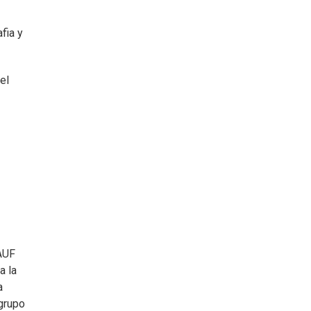
fia y
el
 AUF
a la
a
 grupo