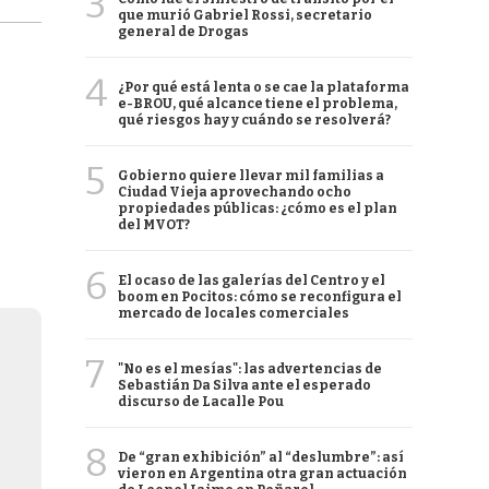
3
que murió Gabriel Rossi, secretario
general de Drogas
4
¿Por qué está lenta o se cae la plataforma
e-BROU, qué alcance tiene el problema,
qué riesgos hay y cuándo se resolverá?
5
Gobierno quiere llevar mil familias a
Ciudad Vieja aprovechando ocho
propiedades públicas: ¿cómo es el plan
del MVOT?
6
El ocaso de las galerías del Centro y el
boom en Pocitos: cómo se reconfigura el
mercado de locales comerciales
7
"No es el mesías": las advertencias de
Sebastián Da Silva ante el esperado
discurso de Lacalle Pou
8
De “gran exhibición” al “deslumbre”: así
vieron en Argentina otra gran actuación