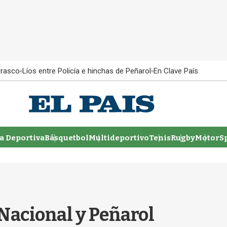
rrasco
Líos entre Policía e hinchas de Peñarol
En Clave País
 Deportiva
Básquetbol
Multideportivo
Tenis
Rugby
MotorSp
 Nacional y Peñarol