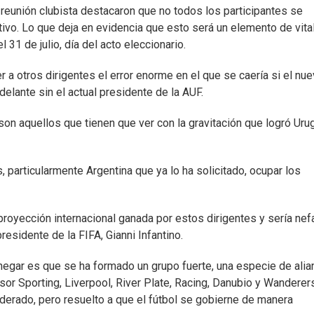
reunión clubista destacaron que no todos los participantes se
tivo. Lo que deja en evidencia que esto será un elemento de vita
 31 de julio, día del acto eleccionario.
 a otros dirigentes el error enorme en el que se caería si el nu
elante sin el actual presidente de la AUF.
on aquellos que tienen que ver con la gravitación que logró Uru
, particularmente Argentina que ya lo ha solicitado, ocupar los
 proyección internacional ganada por estos dirigentes y sería nef
residente de la FIFA, Gianni Infantino.
negar es que se ha formado un grupo fuerte, una especie de alia
sor Sporting, Liverpool, River Plate, Racing, Danubio y Wanderer
rado, pero resuelto a que el fútbol se gobierne de manera