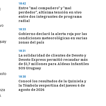
18:42
Entre "mal compañero" y "mal
l
perdedor", altísima tensión en vivo
entre dos integrantes de programa
radial
evo
18:33
Gobierno declaró la alerta roja por las
condiciones meteorológicas en varias
guay
zonas del país
18:31
La solidaridad de clientes de Devoto y
Devoto Express permitió recaudar más
de $1,7 millones para Aldeas Infantiles
SOS Uruguay
asto
18:30
Conocé los resultados de la Quiniela y
la Tómbola vespertina del jueves 6 de
nza
agosto de 2026
s.