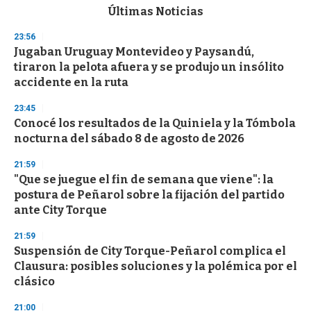
c
Últimas Noticias
o
n
23:56
d
Jugaban Uruguay Montevideo y Paysandú,
s
o
tiraron la pelota afuera y se produjo un insólito
f
accidente en la ruta
3
3
s
23:45
e
Conocé los resultados de la Quiniela y la Tómbola
c
nocturna del sábado 8 de agosto de 2026
o
n
d
21:59
s
"Que se juegue el fin de semana que viene": la
postura de Peñarol sobre la fijación del partido
ante City Torque
21:59
Suspensión de City Torque-Peñarol complica el
Clausura: posibles soluciones y la polémica por el
clásico
21:00