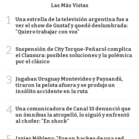
Las Más Vistas
1
Una estrella de la televisión argentina fue a
ver el show de Gustaf y quedó deslumbrada:
"Quiero trabajar con vos"
2
Suspensión de City Torque-Peñarol complica
el Clausura: posibles soluciones y la polémica
por el clásico
3
Jugaban Uruguay Montevideo y Paysandú,
tiraron la pelota afuera y se produjo un
insólito accidente en la ruta
4
Una comunicadora de Canal 10 denunció que
un ómnibus la atropelló, lo siguió y enfrentó
al chofer: "En shock"
Javier Nóblega: "Fue un hackeo de una red