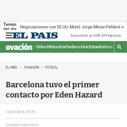
Temas
Negociaciones con EE.UU.
Murió Jorge Messi
Peñarol vs
del día:
Suscribite al 50% OFF
Ingresar
M
e
Fútbol
Mundial
Selección
Estadisticas
Agen
n
M
u
o
s
t
EL PAÍS
OVACIÓN
FÚTBOL
r
a
Barcelona tuvo el primer
r
b
contacto por Eden Hazard
�
s
q
u
12/07/2018, 09:29
e
d
Compartir esta noticia