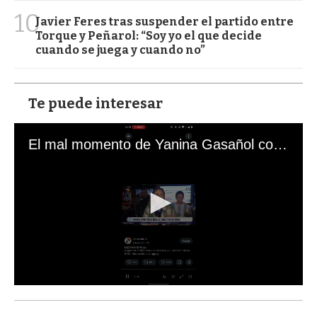
10
Javier Feres tras suspender el partido entre
Torque y Peñarol: “Soy yo el que decide
cuando se juega y cuando no”
Te puede interesar
El mal momento de Yanina Gasañol con un hincha argentino en "Subrayado"
0
s
e