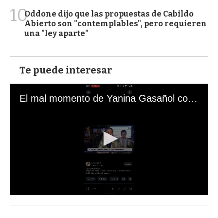
10
Oddone dijo que las propuestas de Cabildo
Abierto son "contemplables", pero requieren
una "ley aparte"
Te puede interesar
El mal momento de Yanina Gasañol con un hincha argentino en "Subrayado"
0
s
e