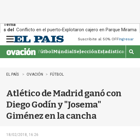
Tema
s del
Conflicto en el puerto
Explotaron cajero en Parque Miramar
día:
Suscribite al 50% OFF
Ingresar
M
e
Fútbol
Mundial
Selección
Estadisticas
Agen
n
M
u
o
s
t
EL PAÍS
OVACIÓN
FÚTBOL
r
a
Atlético de Madrid ganó con
r
b
Diego Godín y "Josema"
�
s
Giménez en la cancha
q
u
e
d
18/02/2018, 16:26