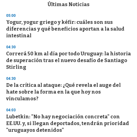
c
Últimas Noticias
o
n
05:00
d
Yogur, yogur griego y kéfir: cuáles son sus
s
o
diferencias y qué beneficios aportan a la salud
f
intestinal
3
3
s
04:30
e
Correrá 50 km al día por todo Uruguay: la historia
c
de superación tras el nuevo desafío de Santiago
o
n
Stirling
d
s
04:30
De la crítica al ataque: ¿Qué revela el auge del
hate sobre la forma en la que hoy nos
vinculamos?
04:03
Lubetkin: "No hay negociación concreta" con
EE.UU. y, si llegan deportados, tendrán prioridad
"uruguayos detenidos"