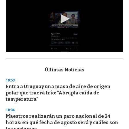
0
s
e
c
Últimas Noticias
o
n
10:53
d
Entra a Uruguay una masa de aire de origen
s
o
polar que traerá frío: "Abrupta caída de
f
temperatura"
3
3
s
10:34
e
Maestros realizarán un paro nacional de 24
c
horas: en qué fecha de agosto será y cuáles son
o
n
los reclamos