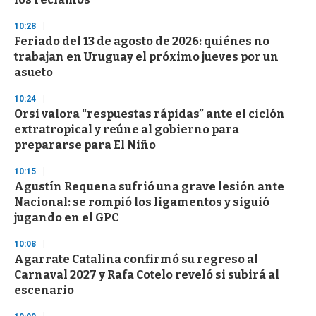
d
s
10:28
Feriado del 13 de agosto de 2026: quiénes no
trabajan en Uruguay el próximo jueves por un
asueto
10:24
Orsi valora “respuestas rápidas” ante el ciclón
extratropical y reúne al gobierno para
prepararse para El Niño
10:15
Agustín Requena sufrió una grave lesión ante
Nacional: se rompió los ligamentos y siguió
jugando en el GPC
10:08
Agarrate Catalina confirmó su regreso al
Carnaval 2027 y Rafa Cotelo reveló si subirá al
escenario