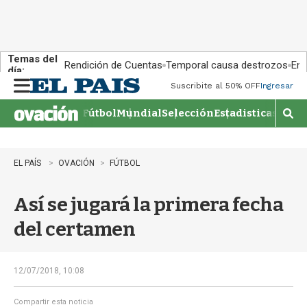
Temas del
Rendición de Cuentas
Temporal causa destrozos
En 
día:
Suscribite al 50% OFF
Ingresar
M
e
Fútbol
Mundial
Selección
Estadisticas
Agen
n
M
u
o
s
t
EL PAÍS
OVACIÓN
FÚTBOL
r
a
Así se jugará la primera fecha
r
b
del certamen
�
s
q
u
12/07/2018, 10:08
e
d
Compartir esta noticia