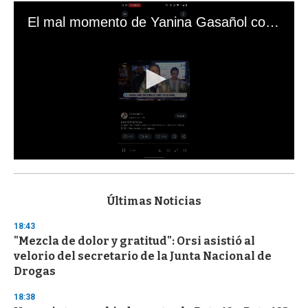
El mal momento de Yanina Gasañol con un hincha argentino en "Subrayado"
0
s
e
c
Últimas Noticias
o
n
18:43
d
"Mezcla de dolor y gratitud": Orsi asistió al
s
o
velorio del secretario de la Junta Nacional de
f
Drogas
3
3
s
18:38
e