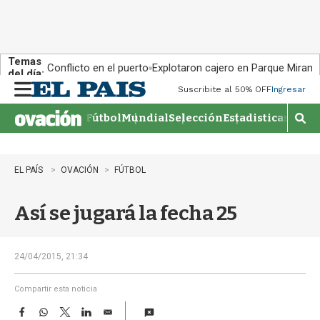
Temas
Conflicto en el puerto
Explotaron cajero en Parque Miram
del día:
Suscribite al 50% OFF
Ingresar
M
e
Fútbol
Mundial
Selección
Estadisticas
Agen
n
M
u
o
s
t
EL PAÍS
OVACIÓN
FÚTBOL
r
a
Así se jugará la fecha 25
r
b
�
s
24/04/2015, 21:34
q
u
Compartir esta noticia
e
F
W
T
L
E
d