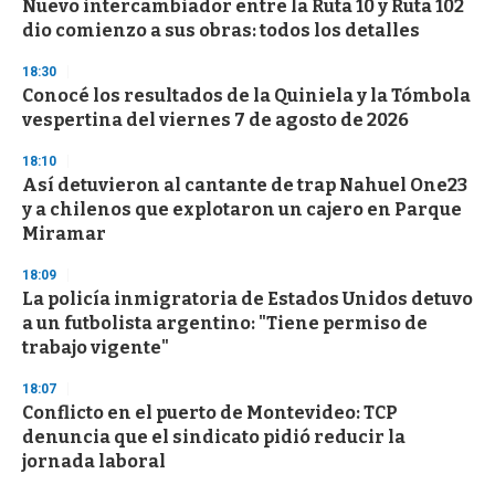
Nuevo intercambiador entre la Ruta 10 y Ruta 102
c
dio comienzo a sus obras: todos los detalles
o
n
d
18:30
s
Conocé los resultados de la Quiniela y la Tómbola
vespertina del viernes 7 de agosto de 2026
18:10
Así detuvieron al cantante de trap Nahuel One23
y a chilenos que explotaron un cajero en Parque
Miramar
18:09
La policía inmigratoria de Estados Unidos detuvo
a un futbolista argentino: "Tiene permiso de
trabajo vigente"
18:07
Conflicto en el puerto de Montevideo: TCP
denuncia que el sindicato pidió reducir la
jornada laboral