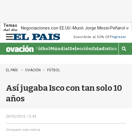
Temas
Negociaciones con EE.UU.
Murió Jorge Messi
Peñarol vs
del día:
Suscribite al 50% OFF
Ingresar
M
e
Fútbol
Mundial
Selección
Estadisticas
Agen
n
M
u
o
s
t
EL PAÍS
OVACIÓN
FÚTBOL
r
a
Así jugaba Isco con tan solo 10
r
b
años
�
s
q
u
26/02/2015, 12:43
e
d
Compartir esta noticia