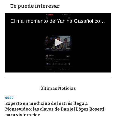
Te puede interesar
El mal momento de Yanina Gasañol con un hincha argentino en "Subrayado"
0
s
e
c
Últimas Noticias
o
n
04:30
d
Experto en medicina del estrés llega a
s
o
Montevideo: las claves de Daniel López Rosetti
f
para vivir mejor
3