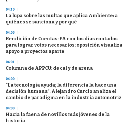
3
s
04:10
e
La lupa sobre las multas que aplica Ambiente: a
c
quiénes se sanciona y por qué
o
n
d
04:05
s
Rendición de Cuentas: FA con los días contados
para lograr votos necesarios; oposición visualiza
apoyo a proyectos aparte
04:01
Columna de APPCU: de cal y de arena
04:00
“La tecnología ayuda; la diferencia la hace una
decisión humana”: Alejandro Curcio analiza el
cambio de paradigma en la industria automotriz
04:00
Hacia la faena de novillos más jóvenes de la
historia