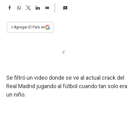
a
F
W
T
L
E
a
h
w
i
m
c
a
i
n
a
e
t
t
k
i
+
Agregar El País en
b
s
t
e
l
o
A
e
d
o
p
r
I
k
p
n
Se filtró un video donde se ve al actual crack del
Real Madrid jugando al fútbol cuando tan solo era
un niño.