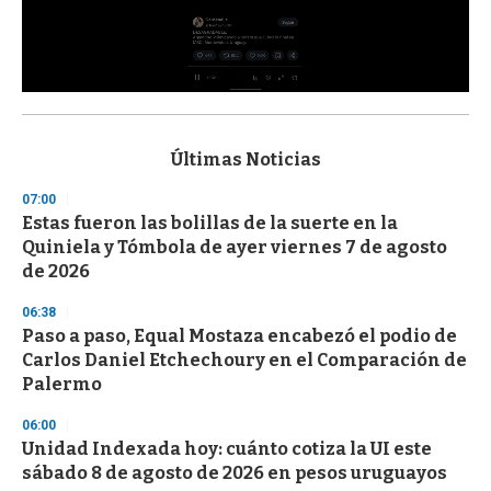
0
s
e
c
Últimas Noticias
o
n
07:00
d
Estas fueron las bolillas de la suerte en la
s
o
Quiniela y Tómbola de ayer viernes 7 de agosto
f
de 2026
3
3
s
06:38
e
Paso a paso, Equal Mostaza encabezó el podio de
c
Carlos Daniel Etchechoury en el Comparación de
o
n
Palermo
d
s
06:00
Unidad Indexada hoy: cuánto cotiza la UI este
sábado 8 de agosto de 2026 en pesos uruguayos