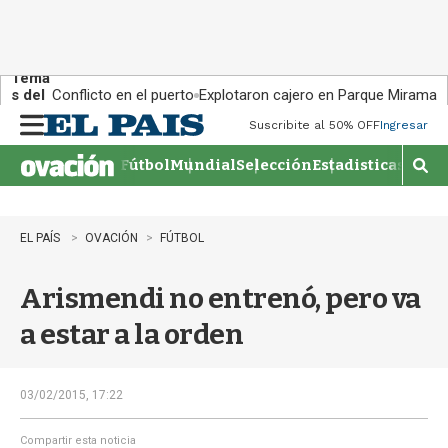
Tema
s del
Conflicto en el puerto
Explotaron cajero en Parque Miramar
día:
Suscribite al 50% OFF
Ingresar
M
e
Fútbol
Mundial
Selección
Estadisticas
Agen
n
M
u
o
s
t
EL PAÍS
OVACIÓN
FÚTBOL
r
a
Arismendi no entrenó, pero va
r
b
a estar a la orden
�
s
q
u
03/02/2015, 17:22
e
d
Compartir esta noticia