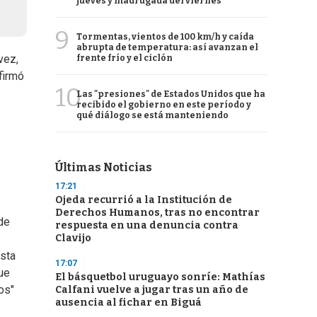
jueves y madrugada del viernes
9
Tormentas, vientos de 100 km/h y caída
abrupta de temperatura: así avanzan el
vez,
frente frío y el ciclón
firmó
10
Las "presiones" de Estados Unidos que ha
recibido el gobierno en este período y
qué diálogo se está manteniendo
Últimas Noticias
17:21
Ojeda recurrió a la Institución de
Derechos Humanos, tras no encontrar
de
respuesta en una denuncia contra
Clavijo
asta
17:07
ue
El básquetbol uruguayo sonríe: Mathías
os"
Calfani vuelve a jugar tras un año de
ausencia al fichar en Biguá