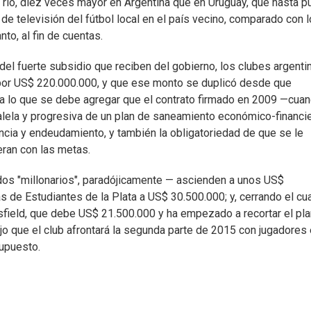
río, diez veces mayor en Argentina que en Uruguay, que hasta 
de televisión del fútbol local en el país vecino, comparado con 
nto, al fin de cuentas.
el fuerte subsidio que reciben del gobierno, los clubes argenti
por US$ 220.000.000, y que ese monto se duplicó desde que
, a lo que se debe agregar que el contrato firmado en 2009 —cua
ralela y progresiva de un plan de saneamiento económico-financi
encia y endeudamiento, y también la obligatoriedad de que se le
eran con las metas.
dos "millonarios", paradójicamente — ascienden a unos US$
s de Estudiantes de la Plata a US$ 30.500.000; y, cerrando el cu
sfield, que debe US$ 21.500.000 y ha empezado a recortar el pla
ijo que el club afrontará la segunda parte de 2015 con jugadores
supuesto.