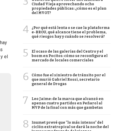
3
Ciudad Vieja aprovechando ocho
propiedades públicas: ¿cómo es el plan
del MVOT?
4
¿Por qué está lenta o se cae la plataforma
e-BROU, qué alcance tiene el problema,
qué riesgos hay y cuándo se resolverá?
 hay
5
es
El ocaso de las galerías del Centro y el
boom en Pocitos: cómo se reconfigura el
 y el
mercado de locales comerciales
6
Cómo fue el siniestro de tránsito por el
que murió Gabriel Rossi, secretario
general de Drogas
7
Leo Jaime: de la marca que alcanzó en
apenas cuatro partidos en Peñarol al
MVP de la final con más que gambetas
8
Inumet prevé que "lo más intenso" del
ciclón extratropical se dará la noche del