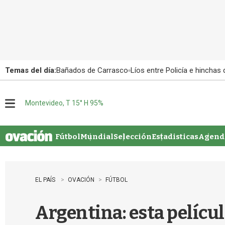
Temas del día:
Bañados de Carrasco
Líos entre Policía e hinchas
Montevideo, T 15° H 95%
M
e
n
u
Fútbol
Mundial
Selección
Estadisticas
Agenda
EL PAÍS
OVACIÓN
FÚTBOL
Argentina: esta película