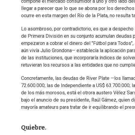
compone el mercado consumidor a uno y otro lado del 
llegar a parecer que lo que se abona por los derechos 
ocurre en esta margen del Río de la Plata, no resulta ta
Lo asombroso, por contradictorio, es que a despecho d
de Primera División en su conjunto acumulan deudas 
empezaron a cobrar el dinero del "Fútbol para Todos"
aún vivía Julio Grondona— establecía la aplicación pa
de las instituciones, que incorporaría índices de solv
retuvieran los recursos a las entidades que no cumpli
Concretamente, las deudas de River Plate —los llama
72.600.000; las de Independiente a US$ 63.700.000; la
de los más morosos, está el otrora austero Vélez Sar
bajo el anuncio de su presidente, Raúl Gámez, quien d
mayoría amateurs para tratar de ir equilibrando el pre
Quiebre.