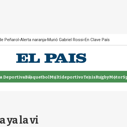
 de Peñarol
Alerta naranja
Murió Gabriel Rossi
En Clave País
 Deportiva
Básquetbol
Multideportivo
Tenis
Rugby
MotorSp
 ya la vi