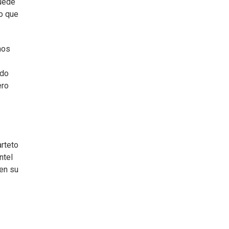
puede
lo que
nos
ndo
ero
arteto
ntel
 en su