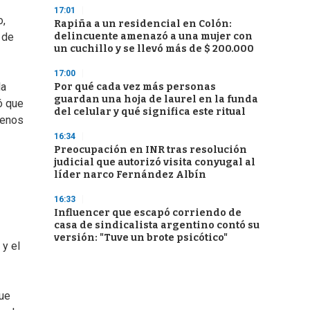
17:01
o,
Rapiña a un residencial en Colón:
delincuente amenazó a una mujer con
 de
un cuchillo y se llevó más de $ 200.000
17:00
la
Por qué cada vez más personas
guardan una hoja de laurel en la funda
ó que
del celular y qué significa este ritual
menos
16:34
Preocupación en INR tras resolución
judicial que autorizó visita conyugal al
líder narco Fernández Albín
16:33
Influencer que escapó corriendo de
casa de sindicalista argentino contó su
versión: "Tuve un brote psicótico"
 y el
que