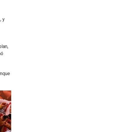
, y
lan,
nó
unque