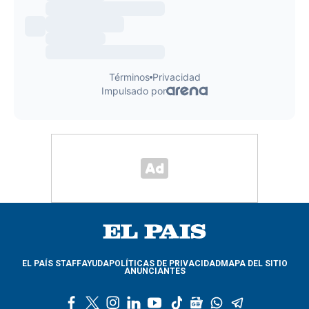
EL PAÍS STAFF
AYUDA
POLÍTICAS DE PRIVACIDAD
MAPA DEL SITIO
ANUNCIANTES
f
t
i
l
y
t
g
w
t