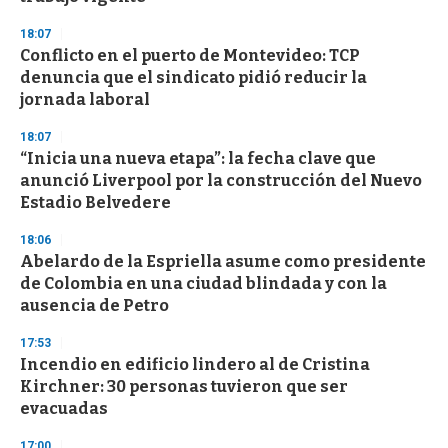
d
s
18:07
Conflicto en el puerto de Montevideo: TCP
denuncia que el sindicato pidió reducir la
jornada laboral
18:07
“Inicia una nueva etapa”: la fecha clave que
anunció Liverpool por la construcción del Nuevo
Estadio Belvedere
18:06
Abelardo de la Espriella asume como presidente
de Colombia en una ciudad blindada y con la
ausencia de Petro
17:53
Incendio en edificio lindero al de Cristina
Kirchner: 30 personas tuvieron que ser
evacuadas
17:00