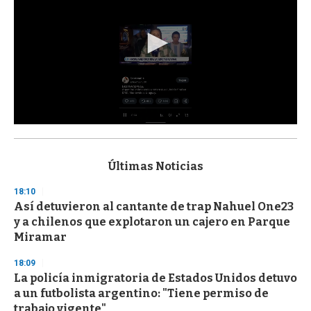
0
s
e
c
Últimas Noticias
o
n
18:10
d
Así detuvieron al cantante de trap Nahuel One23
s
o
y a chilenos que explotaron un cajero en Parque
f
Miramar
3
3
s
18:09
e
La policía inmigratoria de Estados Unidos detuvo
c
a un futbolista argentino: "Tiene permiso de
o
n
trabajo vigente"