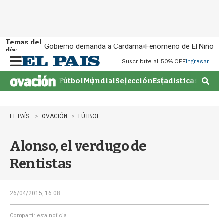
Temas del
Gobierno demanda a Cardama
Fenómeno de El Niño
día:
Suscribite al 50% OFF
Ingresar
M
e
Fútbol
Mundial
Selección
Estadisticas
Agen
n
M
u
o
s
t
EL PAÍS
OVACIÓN
FÚTBOL
r
a
Alonso, el verdugo de
r
b
Rentistas
�
s
q
u
26/04/2015, 16:08
e
d
Compartir esta noticia