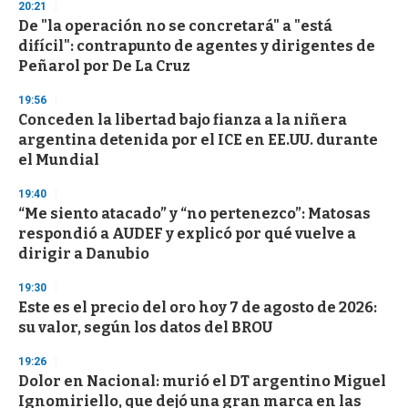
20:21
De "la operación no se concretará" a "está
difícil": contrapunto de agentes y dirigentes de
Peñarol por De La Cruz
19:56
Conceden la libertad bajo fianza a la niñera
argentina detenida por el ICE en EE.UU. durante
el Mundial
19:40
“Me siento atacado” y “no pertenezco”: Matosas
respondió a AUDEF y explicó por qué vuelve a
dirigir a Danubio
19:30
Este es el precio del oro hoy 7 de agosto de 2026:
su valor, según los datos del BROU
19:26
Dolor en Nacional: murió el DT argentino Miguel
Ignomiriello, que dejó una gran marca en las