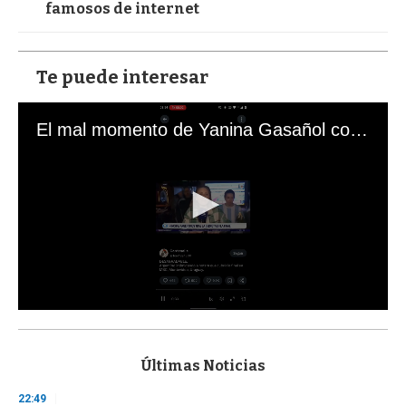
famosos de internet
Te puede interesar
El mal momento de Yanina Gasañol con un hincha argentino en "Subrayado"
0
s
e
c
Últimas Noticias
o
n
22:49
d