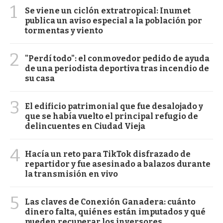
1
Se viene un ciclón extratropical: Inumet
publica un aviso especial a la población por
tormentas y viento
2
"Perdí todo": el conmovedor pedido de ayuda
de una periodista deportiva tras incendio de
su casa
3
El edificio patrimonial que fue desalojado y
que se había vuelto el principal refugio de
delincuentes en Ciudad Vieja
4
Hacía un reto para TikTok disfrazado de
repartidor y fue asesinado a balazos durante
la transmisión en vivo
5
Las claves de Conexión Ganadera: cuánto
dinero falta, quiénes están imputados y qué
pueden recuperar los inversores