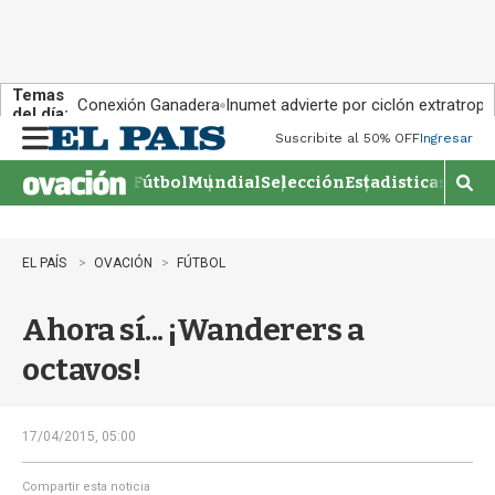
Temas
Conexión Ganadera
Inumet advierte por ciclón extratropi
del día:
Suscribite al 50% OFF
Ingresar
M
e
Fútbol
Mundial
Selección
Estadisticas
Agen
n
M
u
o
s
t
EL PAÍS
OVACIÓN
FÚTBOL
r
a
Ahora sí... ¡Wanderers a
r
b
octavos!
�
s
q
u
17/04/2015, 05:00
e
d
Compartir esta noticia