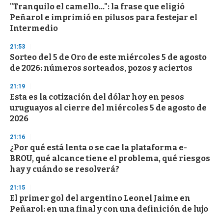
"Tranquilo el camello...": la frase que eligió
s
o
Peñarol e imprimió en pilusos para festejar el
f
Intermedio
3
3
s
21:53
e
Sorteo del 5 de Oro de este miércoles 5 de agosto
c
de 2026: números sorteados, pozos y aciertos
o
n
d
21:19
s
Esta es la cotización del dólar hoy en pesos
uruguayos al cierre del miércoles 5 de agosto de
2026
21:16
¿Por qué está lenta o se cae la plataforma e-
BROU, qué alcance tiene el problema, qué riesgos
hay y cuándo se resolverá?
21:15
El primer gol del argentino Leonel Jaime en
Peñarol: en una final y con una definición de lujo