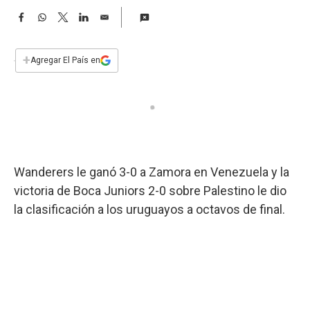
a
F
W
T
L
E
a
h
w
i
m
c
a
i
n
a
e
t
t
k
i
+
Agregar El País en
b
s
t
e
l
o
A
e
d
o
p
r
I
k
p
n
Wanderers le ganó 3-0 a Zamora en Venezuela y la
victoria de Boca Juniors 2-0 sobre Palestino le dio
la clasificación a los uruguayos a octavos de final.