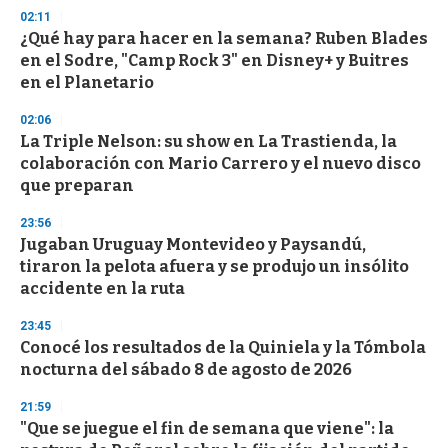
s
02:11
e
¿Qué hay para hacer en la semana? Ruben Blades
c
en el Sodre, "Camp Rock 3" en Disney+ y Buitres
o
n
en el Planetario
d
s
02:06
La Triple Nelson: su show en La Trastienda, la
colaboración con Mario Carrero y el nuevo disco
que preparan
23:56
Jugaban Uruguay Montevideo y Paysandú,
tiraron la pelota afuera y se produjo un insólito
accidente en la ruta
23:45
Conocé los resultados de la Quiniela y la Tómbola
nocturna del sábado 8 de agosto de 2026
21:59
"Que se juegue el fin de semana que viene": la