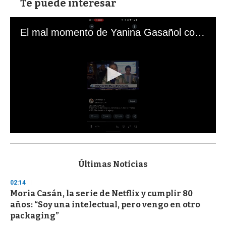
Te puede interesar
El mal momento de Yanina Gasañol con un hincha argentino en "Subrayado"
0
s
e
c
Últimas Noticias
o
n
02:14
d
Moria Casán, la serie de Netflix y cumplir 80
s
o
años: “Soy una intelectual, pero vengo en otro
f
packaging”
3
3