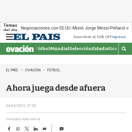
Temas
Negociaciones con EE.UU.
Murió Jorge Messi
Peñarol vs
del día:
Suscribite al 50% OFF
Ingresar
M
e
Fútbol
Mundial
Selección
Estadisticas
Agen
n
M
u
o
s
t
EL PAÍS
OVACIÓN
FÚTBOL
r
a
Ahora juega desde afuera
r
b
�
s
04/02/2015, 07:00
q
u
Compartir esta noticia
e
F
W
T
L
E
d