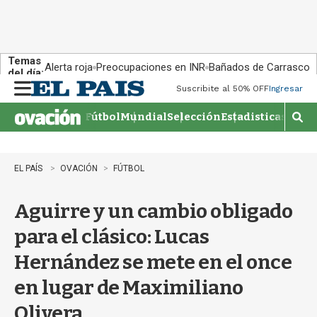
Temas
Alerta roja
Preocupaciones en INR
Bañados de Carrasco
del día:
Suscribite al 50% OFF
Ingresar
M
e
Fútbol
Mundial
Selección
Estadisticas
Agen
n
M
u
o
s
t
EL PAÍS
OVACIÓN
FÚTBOL
r
a
Aguirre y un cambio obligado
r
b
para el clásico: Lucas
�
s
Hernández se mete en el once
q
u
en lugar de Maximiliano
e
d
Olivera