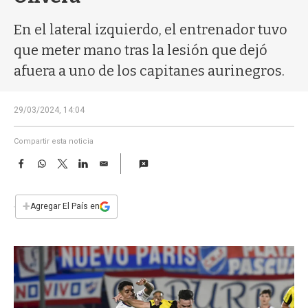
a
En el lateral izquierdo, el entrenador tuvo
que meter mano tras la lesión que dejó
afuera a uno de los capitanes aurinegros.
29/03/2024, 14:04
Compartir esta noticia
F
W
T
L
E
a
h
w
i
m
c
a
i
n
a
e
t
t
k
i
+
Agregar El País en
b
s
t
e
l
o
A
e
d
o
p
r
I
k
p
n