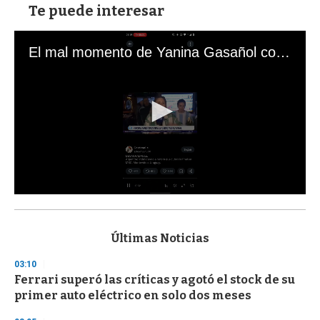
Te puede interesar
El mal momento de Yanina Gasañol con un hincha argentino en "Subrayado"
0
s
e
c
Últimas Noticias
o
n
03:10
d
Ferrari superó las críticas y agotó el stock de su
s
o
primer auto eléctrico en solo dos meses
f
3