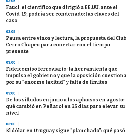
03:05
3
s
Fauci, el científico que dirigió a EE.UU. ante el
e
Covid-19, podría ser condenado: las claves del
c
caso
o
n
d
03:05
s
Pausa entre vinos y lectura, la propuesta del Club
Cerro Chapeu para conectar con el tiempo
presente
03:00
Fideicomiso ferroviario: la herramienta que
impulsa el gobierno y que la oposición cuestiona
por su “enorme laxitud” y falta de límites
03:00
De los silbidos en junio a los aplausos en agosto:
qué cambió en Peñarol en 35 días para elevar su
nivel
03:00
El dólar en Uruguay sigue "planchado": qué pasó