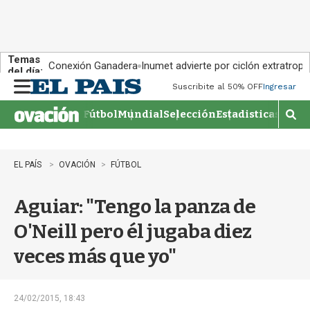
Temas
Conexión Ganadera
Inumet advierte por ciclón extratropi
del día:
Suscribite al 50% OFF
Ingresar
M
e
Fútbol
Mundial
Selección
Estadisticas
Agen
n
M
u
o
s
t
EL PAÍS
OVACIÓN
FÚTBOL
r
a
Aguiar: "Tengo la panza de
r
b
O'Neill pero él jugaba diez
�
s
veces más que yo"
q
u
e
d
24/02/2015, 18:43