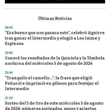
0
s
e
c
Últimas Noticias
o
n
00:42
d
"Era bueno que nos pasara esto", celebró Aguirre
s
o
tras ganar el Intermedio y elogió a Leo Jaime y
f
Espinosa
3
3
s
23:45
e
Conocé los resultados de la Quiniela y la Tómbola
c
nocturna del miércoles 5 de agosto de 2026
o
n
d
22:49
s
"Tranquilo el camello...": la frase que eligió
Peñarol e imprimió en pilusos para festejar el
Intermedio
21:53
Sorteo del 5 de Oro de este miércoles 5 de agosto
de 2026: números sorteados, pozos y aciertos