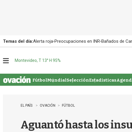
Temas del día:
Alerta roja
Preocupaciones en INR
Bañados de Ca
Montevideo, T 13° H 95%
M
e
n
u
Fútbol
Mundial
Selección
Estadisticas
Agenda
EL PAÍS
OVACIÓN
FÚTBOL
Aguantó hasta los insu