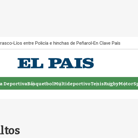
rrasco
Líos entre Policía e hinchas de Peñarol
En Clave País
 Deportiva
Básquetbol
Multideportivo
Tenis
Rugby
MotorSp
ltos