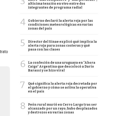
3
altísima tensión en vivo entre dos
integrantes de programa radial
4
Gobierno declaró la alerta roja por las
condiciones meteorológicas en varias
zonas del país
5
Director del Sinae explicó qué implica la
alerta roja para zonas costeras y qué
pasa con las clases
trato
6
La confesión de una uruguaya en "Ahora
Caigo" Argentina que descolocó a Darío
Barassi y se hizo viral
7
Qué significa la alerta roja decretada por
el gobierno y cómo se activa la operativa
en el país
8
Peón rural murió en Cerro Largo tras ser
alcanzado por un rayo; hubo desplazados
y destrozos en varias zonas