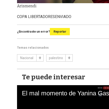
Arismendi
COPA LIBERTADORES
ENVIADO
¿Encontraste un error?
Reportar
Temas relacionados
Nacional
palestino
Te puede interesar