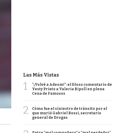
Las Más Vistas
1
"¡Volvé a Adeom!": el filoso comentario de
Yesty Prieto a Valeria Ripoll en plena
Cena de Famosos
2
Cómo fue el siniestro de tránsito por el
que murió Gabriel Rossi, secretario
general de Drogas
Entre "mal compañero" y "mal perdedor",