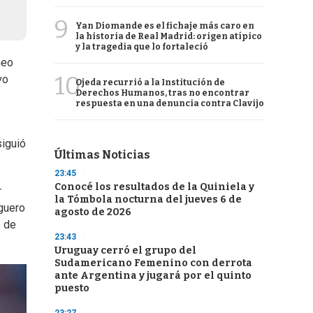
9
Yan Diomande es el fichaje más caro en
la historia de Real Madrid: origen atípico
y la tragedia que lo fortaleció
neo
10
vo
Ojeda recurrió a la Institución de
Derechos Humanos, tras no encontrar
respuesta en una denuncia contra Clavijo
siguió
Últimas Noticias
23:45
Conocé los resultados de la Quiniela y
r
la Tómbola nocturna del jueves 6 de
aguero
agosto de 2026
o de
23:43
Uruguay cerró el grupo del
Sudamericano Femenino con derrota
ante Argentina y jugará por el quinto
puesto