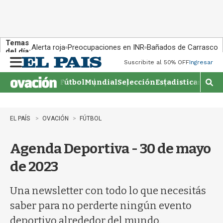
Temas
Alerta roja
Preocupaciones en INR
Bañados de Carrasco
del día:
Suscribite al 50% OFF
Ingresar
M
e
Fútbol
Mundial
Selección
Estadisticas
Agen
n
M
u
o
s
t
EL PAÍS
OVACIÓN
FÚTBOL
r
a
Agenda Deportiva - 30 de mayo
r
b
de 2023
�
s
q
Una newsletter con todo lo que necesitás
u
saber para no perderte ningún evento
e
d
deportivo alrededor del mundo.