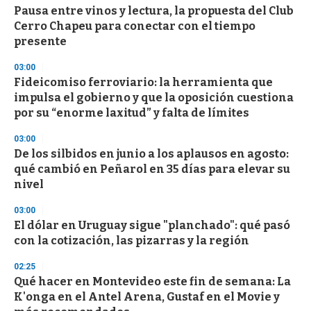
s
Pausa entre vinos y lectura, la propuesta del Club
Cerro Chapeu para conectar con el tiempo
presente
03:00
Fideicomiso ferroviario: la herramienta que
impulsa el gobierno y que la oposición cuestiona
por su “enorme laxitud” y falta de límites
03:00
De los silbidos en junio a los aplausos en agosto:
qué cambió en Peñarol en 35 días para elevar su
nivel
03:00
El dólar en Uruguay sigue "planchado": qué pasó
con la cotización, las pizarras y la región
02:25
Qué hacer en Montevideo este fin de semana: La
K'onga en el Antel Arena, Gustaf en el Movie y