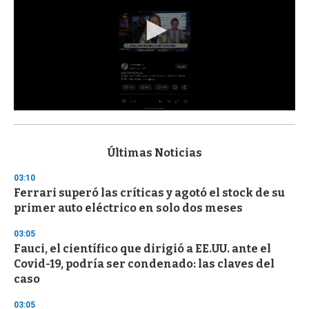
0
s
e
c
Últimas Noticias
o
n
03:10
d
Ferrari superó las críticas y agotó el stock de su
s
o
primer auto eléctrico en solo dos meses
f
3
03:05
3
s
Fauci, el científico que dirigió a EE.UU. ante el
e
Covid-19, podría ser condenado: las claves del
c
caso
o
n
d
03:05