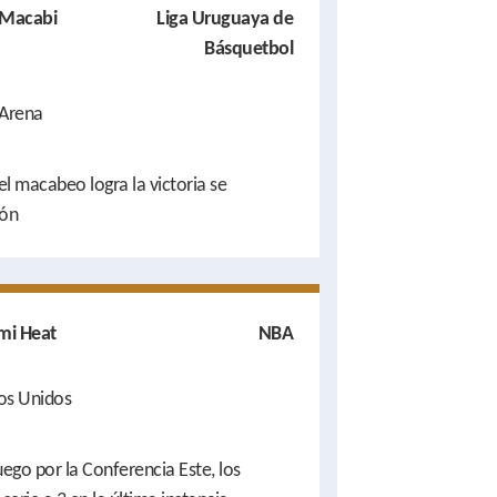
 Macabi
Liga Uruguaya de
Básquetbol
 Arena
 el macabeo logra la victoria se
ón
ami Heat
NBA
os Unidos
uego por la Conferencia Este, los