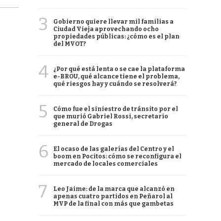
3
Gobierno quiere llevar mil familias a
Ciudad Vieja aprovechando ocho
propiedades públicas: ¿cómo es el plan
del MVOT?
4
¿Por qué está lenta o se cae la plataforma
e-BROU, qué alcance tiene el problema,
qué riesgos hay y cuándo se resolverá?
5
Cómo fue el siniestro de tránsito por el
que murió Gabriel Rossi, secretario
general de Drogas
6
El ocaso de las galerías del Centro y el
boom en Pocitos: cómo se reconfigura el
mercado de locales comerciales
7
Leo Jaime: de la marca que alcanzó en
apenas cuatro partidos en Peñarol al
MVP de la final con más que gambetas