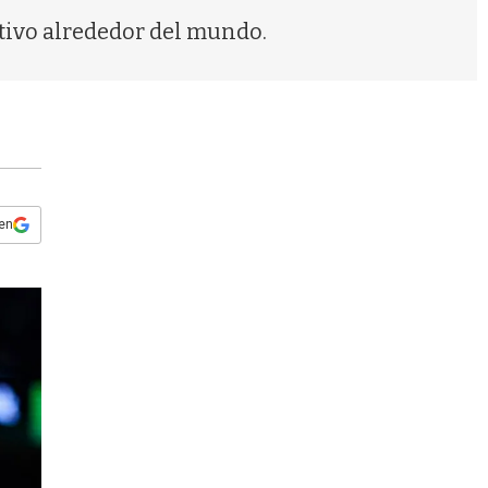
s
tivo alrededor del mundo.
q
u
e
d
a
 en