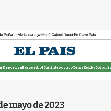
 de Peñarol
Alerta naranja
Murió Gabriel Rossi
En Clave País
 Deportiva
Básquetbol
Multideportivo
Tenis
Rugby
MotorSp
 de mayo de 2023