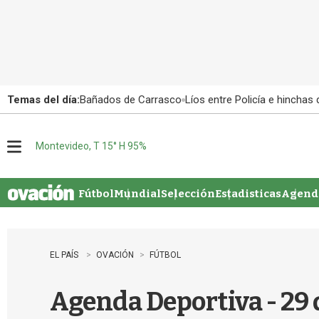
Temas del día:
Bañados de Carrasco
Líos entre Policía e hinchas
Montevideo, T 15° H 95%
M
e
n
u
Fútbol
Mundial
Selección
Estadisticas
Agenda
EL PAÍS
OVACIÓN
FÚTBOL
Agenda Deportiva - 29