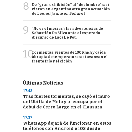
8
De “gran exhibición” al “deslumbre”: así
vieron en Argentina otra gran actuación
de Leonel Jaime en Peñarol
9
"No es el mesías": las advertencias de
Sebastián Da Silva ante el esperado
discurso de Lacalle Pou
10
Tormentas, vientos de 100 km/h y caída
abrupta de temperatura: así avanzan el
frente frío y el ciclón
Últimas Noticias
17:42
Tras fuertes tormentas, se cayó el muro
del Ubilla de Melo y preocupa por el
debut de Cerro Largo en el Clausura
17:37
WhatsApp dejará de funcionar en estos
teléfonos con Android e iOS desde