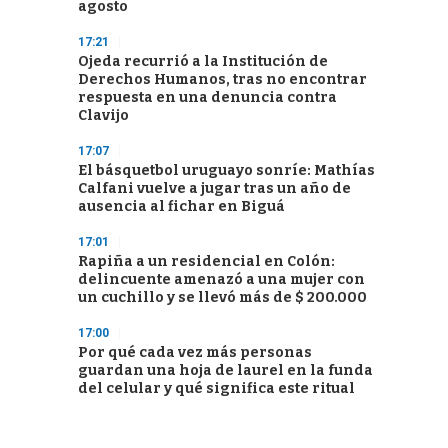
agosto
17:21
Ojeda recurrió a la Institución de
Derechos Humanos, tras no encontrar
respuesta en una denuncia contra
Clavijo
17:07
El básquetbol uruguayo sonríe: Mathías
Calfani vuelve a jugar tras un año de
ausencia al fichar en Biguá
17:01
Rapiña a un residencial en Colón:
delincuente amenazó a una mujer con
un cuchillo y se llevó más de $ 200.000
17:00
Por qué cada vez más personas
guardan una hoja de laurel en la funda
del celular y qué significa este ritual