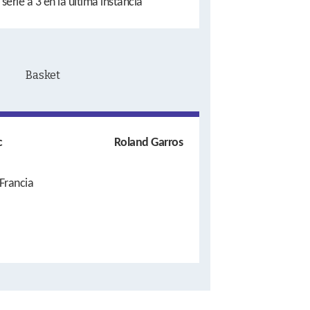
 serie a 3 en la última instancia
c
Roland Garros
 Francia