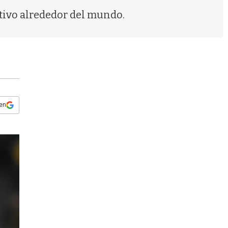
s
tivo alrededor del mundo.
q
u
e
d
a
 en