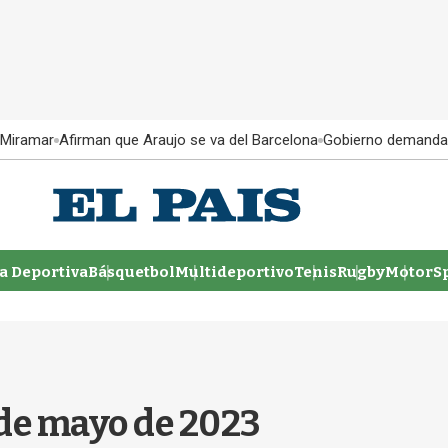
 Miramar
Afirman que Araujo se va del Barcelona
Gobierno demanda
 Deportiva
Básquetbol
Multideportivo
Tenis
Rugby
MotorSp
 de mayo de 2023