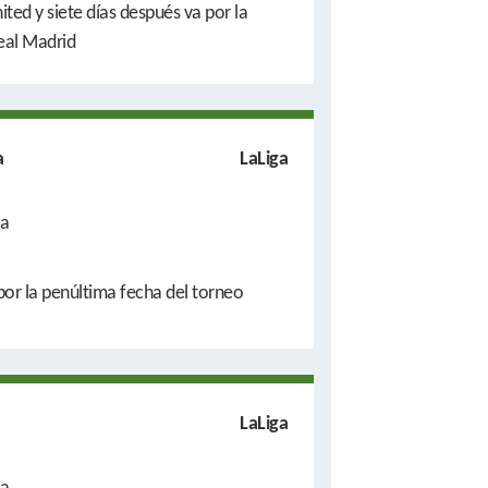
ited y siete días después va por la
eal Madrid
a
LaLiga
a
or la penúltima fecha del torneo
LaLiga