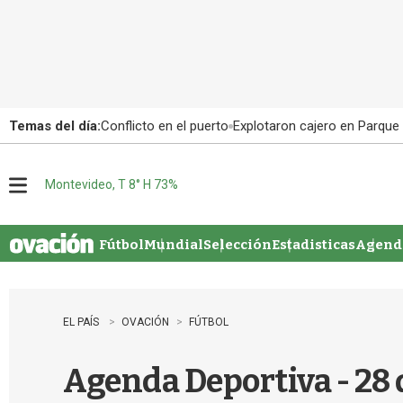
Temas del día:
Conflicto en el puerto
Explotaron cajero en Parque
Montevideo, T 8° H 73%
M
e
n
u
Fútbol
Mundial
Selección
Estadisticas
Agenda
EL PAÍS
OVACIÓN
FÚTBOL
Agenda Deportiva - 28