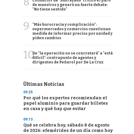
8
Conductor de "Subrayado" criticó el paro
de maestros y generó un fuerte debate:
"No tiene sentido"
9
"Más burocracia y complicación":
supermercados y comercios cuestionan
medida de informar precios por unidad y
piden cambios
10
De "la operación no se concretará" a "está
difícil": contrapunto de agentes y
dirigentes de Peñarol por De La Cruz
Últimas Noticias
09:25
Por qué los expertos recomiendan el
papel aluminio para guardar billetes
en casa y qué hay que evitar
09:13
Qué se celebra hoy, sábado 8 de agosto
de 2026: efemérides de un día como hoy