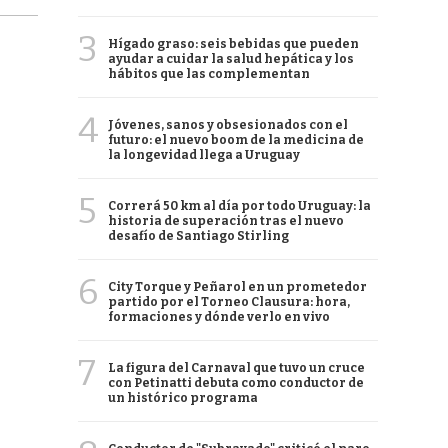
3
Hígado graso: seis bebidas que pueden
ayudar a cuidar la salud hepática y los
hábitos que las complementan
4
Jóvenes, sanos y obsesionados con el
futuro: el nuevo boom de la medicina de
la longevidad llega a Uruguay
5
Correrá 50 km al día por todo Uruguay: la
historia de superación tras el nuevo
desafío de Santiago Stirling
6
City Torque y Peñarol en un prometedor
partido por el Torneo Clausura: hora,
formaciones y dónde verlo en vivo
7
La figura del Carnaval que tuvo un cruce
con Petinatti debuta como conductor de
un histórico programa