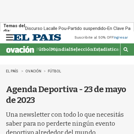
Temas del
Discurso Lacalle Pou
Partido suspendido
En Clave País
día:
Suscribite al 50% OFF
Ingresar
M
e
Fútbol
Mundial
Selección
Estadisticas
Agen
n
M
u
o
s
t
EL PAÍS
OVACIÓN
FÚTBOL
r
a
Agenda Deportiva - 23 de mayo
r
b
de 2023
�
s
q
Una newsletter con todo lo que necesitás
u
saber para no perderte ningún evento
e
d
deportivo alrededor del mundo.