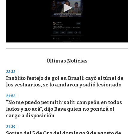
0
s
e
c
Últimas Noticias
o
n
22:32
d
Insólito festejo de gol en Brasil: cayó al túnel de
s
o
los vestuarios, se lo anularon y salió lesionado
f
3
21:53
3
s
"No me puedo permitir salir campeón en todos
e
lados y no acá", dijo Bava quien no pondrá el
c
cargo a disposición
o
n
d
21:39
s
Sorteo del 5 de Oro del domingo 9 de agosto de