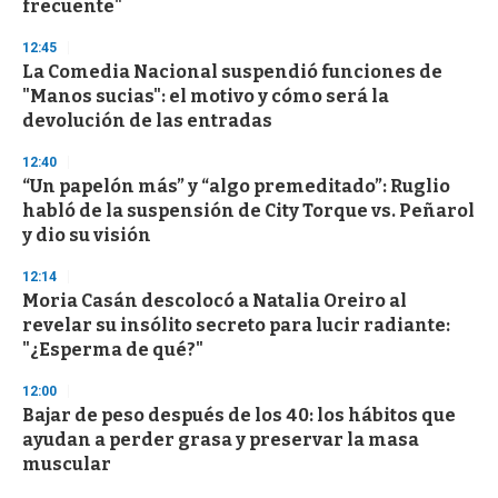
frecuente"
3
3
s
12:45
e
La Comedia Nacional suspendió funciones de
c
"Manos sucias": el motivo y cómo será la
o
n
devolución de las entradas
d
s
12:40
“Un papelón más” y “algo premeditado”: Ruglio
habló de la suspensión de City Torque vs. Peñarol
y dio su visión
12:14
Moria Casán descolocó a Natalia Oreiro al
revelar su insólito secreto para lucir radiante:
"¿Esperma de qué?"
12:00
Bajar de peso después de los 40: los hábitos que
ayudan a perder grasa y preservar la masa
muscular