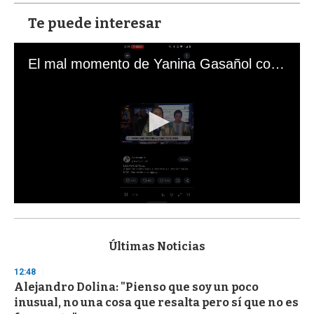
Te puede interesar
El mal momento de Yanina Gasañol con un hincha argentino en "Subrayado"
0
s
e
c
Últimas Noticias
o
n
12:48
d
Alejandro Dolina: "Pienso que soy un poco
s
o
inusual, no una cosa que resalta pero sí que no es
f