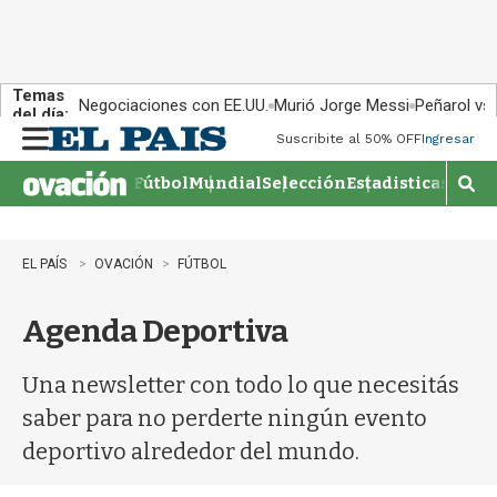
Temas
Negociaciones con EE.UU.
Murió Jorge Messi
Peñarol vs
del día:
Suscribite al 50% OFF
Ingresar
M
e
Fútbol
Mundial
Selección
Estadisticas
Agen
n
M
u
o
s
t
EL PAÍS
OVACIÓN
FÚTBOL
r
a
Agenda Deportiva
r
b
�
Una newsletter con todo lo que necesitás
s
q
saber para no perderte ningún evento
u
deportivo alrededor del mundo.
e
d