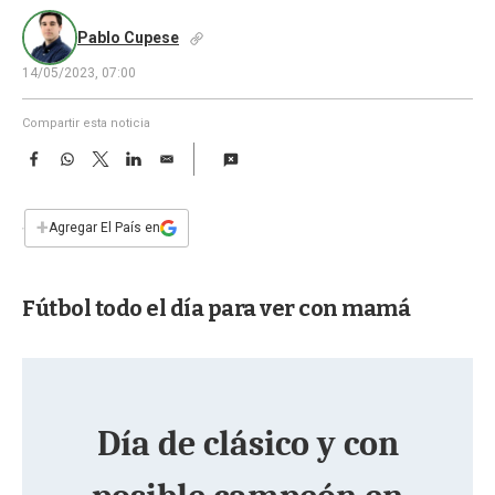
a
Pablo Cupese
14/05/2023, 07:00
Compartir esta noticia
F
W
T
L
E
a
h
w
i
m
c
a
i
n
a
e
t
t
k
i
+
Agregar El País en
b
s
t
e
l
o
A
e
d
o
p
r
I
Fútbol todo el día para ver con mamá
k
p
n
Día de clásico y con