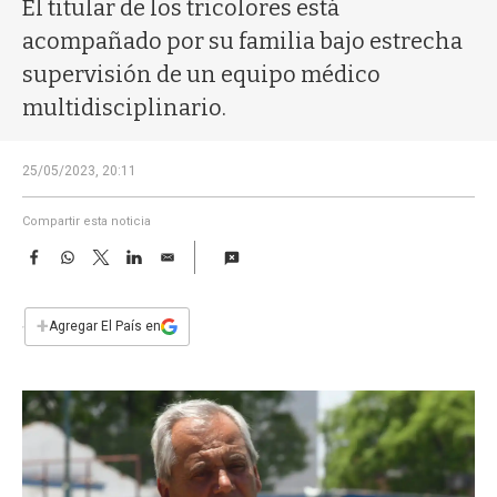
a
El titular de los tricolores está
acompañado por su familia bajo estrecha
supervisión de un equipo médico
multidisciplinario.
25/05/2023, 20:11
Compartir esta noticia
F
W
T
L
E
a
h
w
i
m
c
a
i
n
a
e
t
t
k
i
+
Agregar El País en
b
s
t
e
l
o
A
e
d
o
p
r
I
k
p
n