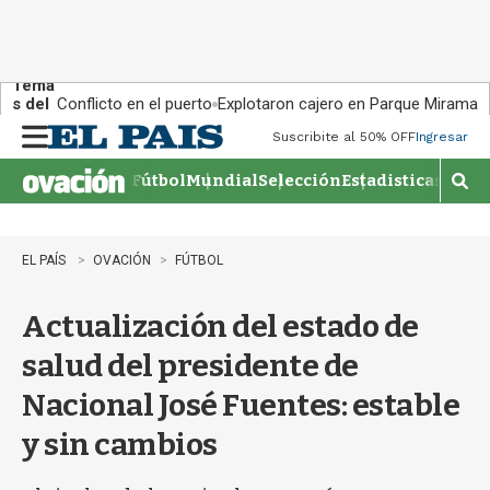
Tema
s del
Conflicto en el puerto
Explotaron cajero en Parque Miramar
día:
Suscribite al 50% OFF
Ingresar
M
e
Fútbol
Mundial
Selección
Estadisticas
Agen
n
M
u
o
s
t
EL PAÍS
OVACIÓN
FÚTBOL
r
a
Actualización del estado de
r
b
salud del presidente de
�
s
Nacional José Fuentes: estable
q
u
y sin cambios
e
d