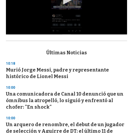
0
s
e
c
Últimas Noticias
o
n
10:18
d
Murió Jorge Messi, padre y representante
s
o
histórico de Lionel Messi
f
3
10:00
3
s
Una comunicadora de Canal 10 denunció que un
e
ómnibus la atropelló, lo siguió y enfrentó al
c
chofer: "En shock"
o
n
d
10:00
s
Un arquero de renombre, el debut de un jugador
de selección y Aguirre de DT: el último 11 de