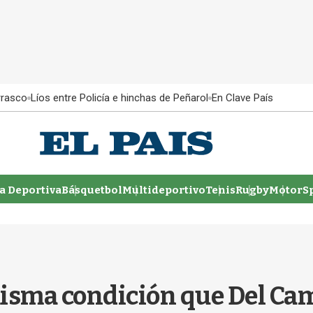
rrasco
Líos entre Policía e hinchas de Peñarol
En Clave País
 Deportiva
Básquetbol
Multideportivo
Tenis
Rugby
MotorSp
misma condición que Del Ca