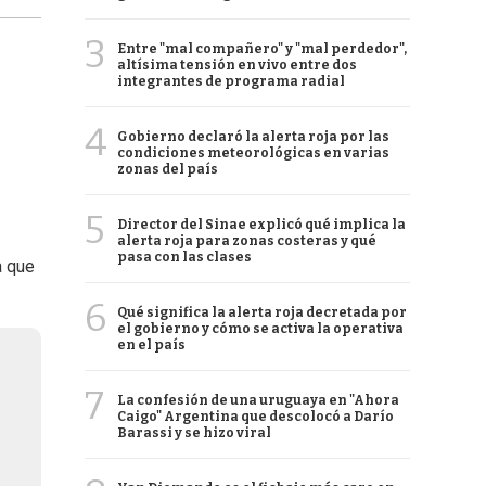
3
Entre "mal compañero" y "mal perdedor",
altísima tensión en vivo entre dos
integrantes de programa radial
4
Gobierno declaró la alerta roja por las
condiciones meteorológicas en varias
zonas del país
5
Director del Sinae explicó qué implica la
alerta roja para zonas costeras y qué
pasa con las clases
a que
6
Qué significa la alerta roja decretada por
el gobierno y cómo se activa la operativa
en el país
7
La confesión de una uruguaya en "Ahora
Caigo" Argentina que descolocó a Darío
Barassi y se hizo viral