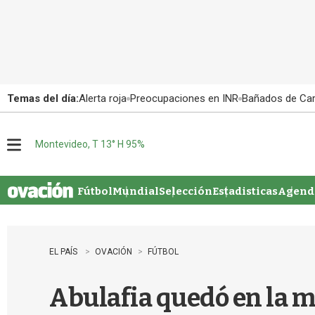
Temas del día:
Alerta roja
Preocupaciones en INR
Bañados de Ca
Montevideo, T 13° H 95%
M
e
n
u
Fútbol
Mundial
Selección
Estadisticas
Agenda
EL PAÍS
OVACIÓN
FÚTBOL
Abulafia quedó en la 