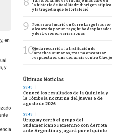
8
Yan Diomande es el fichaje más caro en
la historia de Real Madrid: origen atípico
y la tragedia que lo fortaleció
9
Peón rural murió en Cerro Largo tras ser
alcanzado por un rayo; hubo desplazados
y destrozos en varias zonas
y, en
10
Ojeda recurrió a la Institución de
Derechos Humanos, tras no encontrar
respuesta en una denuncia contra Clavijo
ual
n, y
Últimas Noticias
23:45
Conocé los resultados de la Quiniela y
la Tómbola nocturna del jueves 6 de
agosto de 2026
lizado
23:43
ente
Uruguay cerró el grupo del
Sudamericano Femenino con derrota
dencia
ante Argentina y jugará por el quinto