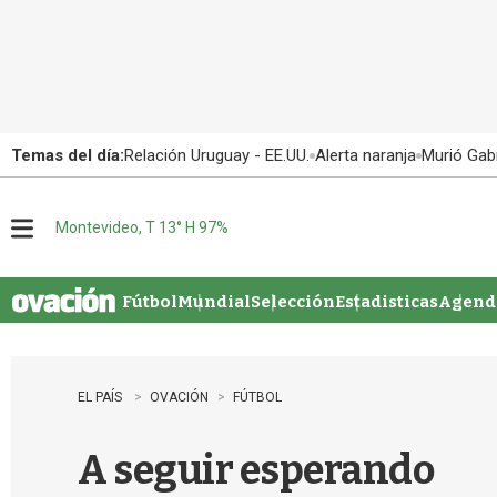
Temas del día:
Relación Uruguay - EE.UU.
Alerta naranja
Murió Gabr
Montevideo, T 13° H 97%
M
e
n
u
Fútbol
Mundial
Selección
Estadisticas
Agenda
EL PAÍS
OVACIÓN
FÚTBOL
A seguir esperando