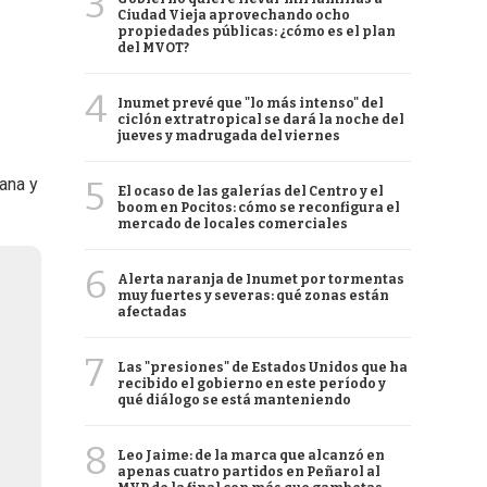
3
Ciudad Vieja aprovechando ocho
propiedades públicas: ¿cómo es el plan
del MVOT?
4
Inumet prevé que "lo más intenso" del
ciclón extratropical se dará la noche del
jueves y madrugada del viernes
5
ana y
El ocaso de las galerías del Centro y el
boom en Pocitos: cómo se reconfigura el
mercado de locales comerciales
6
Alerta naranja de Inumet por tormentas
muy fuertes y severas: qué zonas están
afectadas
7
Las "presiones" de Estados Unidos que ha
recibido el gobierno en este período y
qué diálogo se está manteniendo
8
Leo Jaime: de la marca que alcanzó en
apenas cuatro partidos en Peñarol al