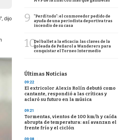
MVP de la final con más que gambetas
9
"Perdí todo": el conmovedor pedido de
, dijo
ayuda de una periodista deportiva tras
incendio de su casa
10
n
Del ballet a la eficacia: las claves de la
goleada de Peñarol a Wanderers para
conquistar el Torneo Intermedio
Últimas Noticias
09:22
El extricolor Alexis Rolín debutó como
cantante, respondió a las críticas y
aclaró su futuro en la música
09:21
Tormentas, vientos de 100 km/h y caída
abrupta de temperatura: así avanzan el
frente frío y el ciclón
09:08