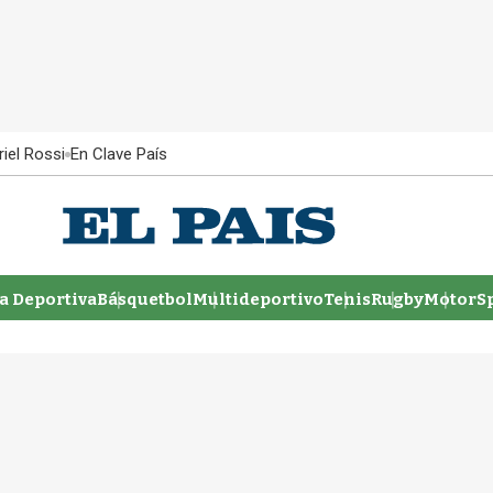
iel Rossi
En Clave País
 Deportiva
Básquetbol
Multideportivo
Tenis
Rugby
MotorSp