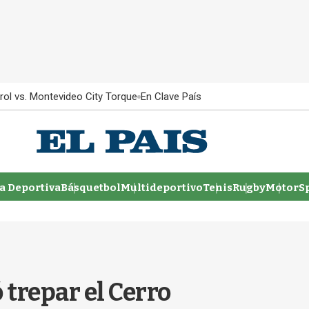
rol vs. Montevideo City Torque
En Clave País
 Deportiva
Básquetbol
Multideportivo
Tenis
Rugby
MotorSp
ó trepar el Cerro