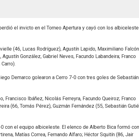
perdió el invicto en el Torneo Apertura y cayó con los albiceleste
elle (46, Lucas Rodríguez), Agustín Lapido, Maximiliano Falcón
, Agustín González, Gabriel Neves, Facundo Labandeira; Franco
 Carro).
e Diego Demarco golearon a Cerro 7-0 con tres goles de Sebastián
ino, Francisco Ibáñez, Nicolás Ferreyra, Facundo Queiroz; Franco
reira (66, Tomás Pérez), Guzmán Fernández (55, Sebastián Gutié
1-0 con el equipo albiceleste. El elenco de Alberto Bica formó co
ena, Matías Correa, Fernando Alfaro; Héctor Squitín (86, Jair