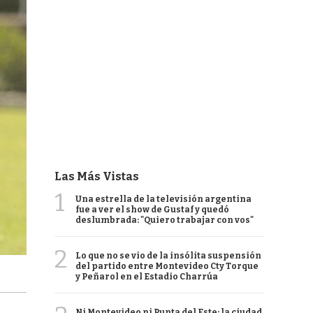
Las Más Vistas
1
Una estrella de la televisión argentina
fue a ver el show de Gustaf y quedó
deslumbrada: "Quiero trabajar con vos"
2
Lo que no se vio de la insólita suspensión
del partido entre Montevideo Cty Torque
y Peñarol en el Estadio Charrúa
Ni Montevideo ni Punta del Este: la ciudad