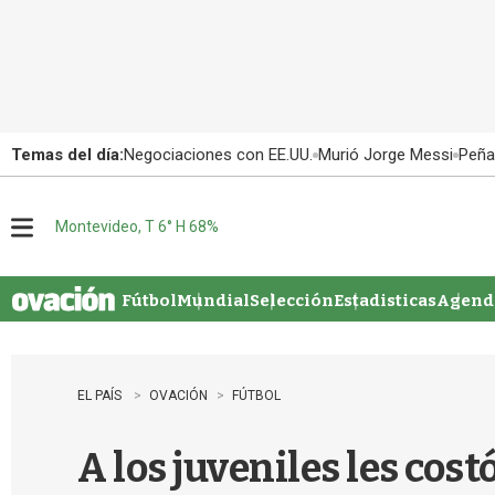
Temas del día:
Negociaciones con EE.UU.
Murió Jorge Messi
Peña
Montevideo, T 6° H 68%
M
e
n
u
Fútbol
Mundial
Selección
Estadisticas
Agenda
EL PAÍS
OVACIÓN
FÚTBOL
A los juveniles les cost