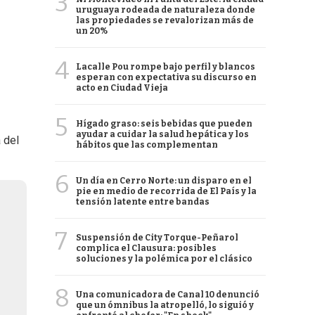
3
uruguaya rodeada de naturaleza donde
las propiedades se revalorizan más de
un 20%
4
Lacalle Pou rompe bajo perfil y blancos
esperan con expectativa su discurso en
acto en Ciudad Vieja
5
Hígado graso: seis bebidas que pueden
ayudar a cuidar la salud hepática y los
 del
hábitos que las complementan
6
Un día en Cerro Norte: un disparo en el
pie en medio de recorrida de El País y la
tensión latente entre bandas
7
Suspensión de City Torque-Peñarol
complica el Clausura: posibles
soluciones y la polémica por el clásico
8
Una comunicadora de Canal 10 denunció
que un ómnibus la atropelló, lo siguió y