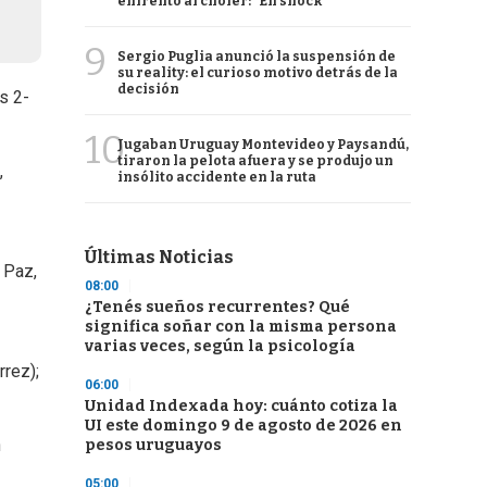
enfrentó al chofer: "En shock"
9
Sergio Puglia anunció la suspensión de
su reality: el curioso motivo detrás de la
decisión
s 2-
10
Jugaban Uruguay Montevideo y Paysandú,
tiraron la pelota afuera y se produjo un
,
insólito accidente en la ruta
Últimas Noticias
 Paz,
08:00
¿Tenés sueños recurrentes? Qué
significa soñar con la misma persona
varias veces, según la psicología
rrez);
06:00
Unidad Indexada hoy: cuánto cotiza la
UI este domingo 9 de agosto de 2026 en
n
pesos uruguayos
05:00