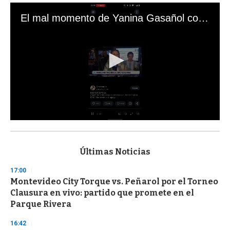
El mal momento de Yanina Gasañol con un hincha argentino en "Subrayado"
0
s
e
c
Últimas Noticias
o
n
17:00
d
Montevideo City Torque vs. Peñarol por el Torneo
s
o
Clausura en vivo: partido que promete en el
f
Parque Rivera
3
3
s
16:42