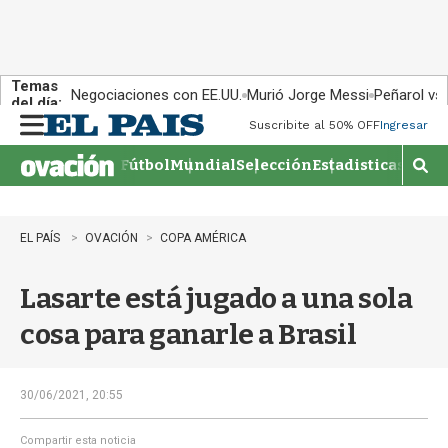
Temas
Negociaciones con EE.UU.
Murió Jorge Messi
Peñarol vs
del día:
Suscribite al 50% OFF
Ingresar
M
e
Fútbol
Mundial
Selección
Estadisticas
Agen
n
M
u
o
s
t
EL PAÍS
OVACIÓN
COPA AMÉRICA
r
a
Lasarte está jugado a una sola
r
b
cosa para ganarle a Brasil
�
s
q
u
30/06/2021, 20:55
e
d
Compartir esta noticia