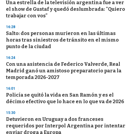
e
Una estrella de la televisión argentina fue a ver
c
el show de Gustaf y quedó deslumbrada: "Quiero
o
n
trabajar con vos"
d
s
16:28
Salto: dos personas murieron en las últimas
horas tras siniestros de tránsito en el mismo
punto de la ciudad
16:24
Con una asistencia de Federico Valverde, Real
Madrid ganó un amistoso preparatorio para la
temporada 2026-2027
16:01
Policía se quitó la vida en San Ramón y es el
décimo efectivo que lo hace en lo que va de 2026
15:30
Detuvieron en Uruguay a dos franceses
requeridos por Interpol Argentina por intentar
enviar droga a Europa