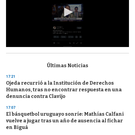
0
s
e
c
Últimas Noticias
o
n
17:21
d
Ojeda recurrió a la Institución de Derechos
s
o
Humanos, tras no encontrar respuesta en una
f
denuncia contra Clavijo
3
3
s
17:07
e
El básquetbol uruguayo sonríe: Mathías Calfani
c
vuelve a jugar tras un año de ausencia al fichar
o
n
en Biguá
d