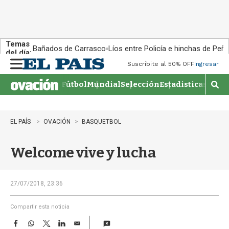
Temas
Bañados de Carrasco
Líos entre Policía e hinchas de Peña
del día:
Suscribite al 50% OFF
Ingresar
M
e
Fútbol
Mundial
Selección
Estadisticas
Agen
n
M
u
o
s
t
EL PAÍS
OVACIÓN
BASQUETBOL
r
a
Welcome vive y lucha
r
b
�
s
27/07/2018, 23:36
q
u
Compartir esta noticia
e
F
W
T
L
E
d