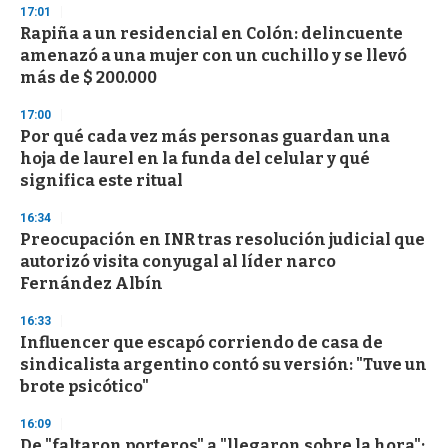
s
17:01
Rapiña a un residencial en Colón: delincuente
amenazó a una mujer con un cuchillo y se llevó
más de $ 200.000
17:00
Por qué cada vez más personas guardan una
hoja de laurel en la funda del celular y qué
significa este ritual
16:34
Preocupación en INR tras resolución judicial que
autorizó visita conyugal al líder narco
Fernández Albín
16:33
Influencer que escapó corriendo de casa de
sindicalista argentino contó su versión: "Tuve un
brote psicótico"
16:09
De "faltaron porteros" a "llegaron sobre la hora":