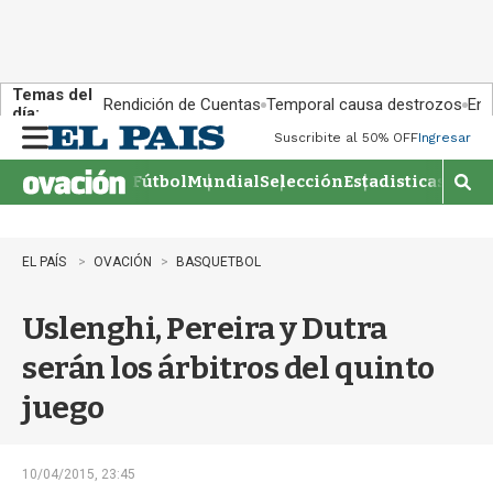
Temas del
Rendición de Cuentas
Temporal causa destrozos
En 
día:
Suscribite al 50% OFF
Ingresar
M
e
Fútbol
Mundial
Selección
Estadisticas
Agen
n
M
u
o
s
t
EL PAÍS
OVACIÓN
BASQUETBOL
r
a
Uslenghi, Pereira y Dutra
r
b
serán los árbitros del quinto
�
s
juego
q
u
e
d
10/04/2015, 23:45