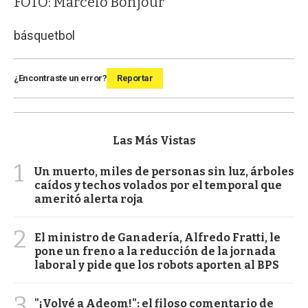
FOTO: Marcelo Bonjour
básquetbol
¿Encontraste un error?
Reportar
Las Más Vistas
1
Un muerto, miles de personas sin luz, árboles
caídos y techos volados por el temporal que
ameritó alerta roja
2
El ministro de Ganadería, Alfredo Fratti, le
pone un freno a la reducción de la jornada
laboral y pide que los robots aporten al BPS
3
"¡Volvé a Adeom!": el filoso comentario de