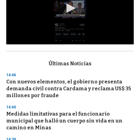
0
s
e
c
Últimas Noticias
o
n
14:46
d
Con nuevos elementos, el gobierno presenta
s
o
demanda civil contra Cardama y reclama US$ 35
f
millones por fraude
3
3
s
14:40
e
Medidas limitativas para el funcionario
c
municipal que halló un cuerpo sin vida en un
o
n
camino en Minas
d
s
14:39