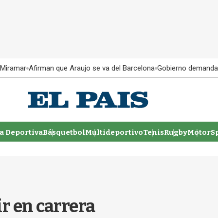
 Miramar
Afirman que Araujo se va del Barcelona
Gobierno demanda
 Deportiva
Básquetbol
Multideportivo
Tenis
Rugby
MotorSp
r en carrera