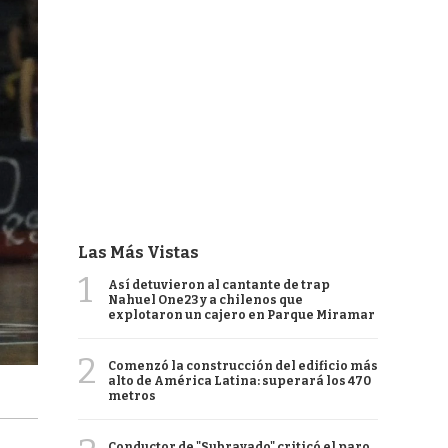
Las Más Vistas
1
Así detuvieron al cantante de trap
Nahuel One23 y a chilenos que
explotaron un cajero en Parque Miramar
2
Comenzó la construcción del edificio más
alto de América Latina: superará los 470
metros
Conductor de "Subrayado" criticó el paro