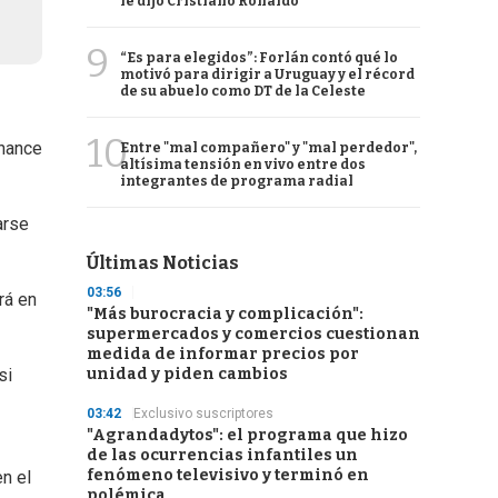
le dijo Cristiano Ronaldo
9
“Es para elegidos”: Forlán contó qué lo
motivó para dirigir a Uruguay y el récord
de su abuelo como DT de la Celeste
10
chance
Entre "mal compañero" y "mal perdedor",
altísima tensión en vivo entre dos
integrantes de programa radial
arse
Últimas Noticias
03:56
rá en
"Más burocracia y complicación":
supermercados y comercios cuestionan
medida de informar precios por
unidad y piden cambios
si
03:42
Exclusivo suscriptores
"Agrandadytos": el programa que hizo
de las ocurrencias infantiles un
fenómeno televisivo y terminó en
en el
polémica