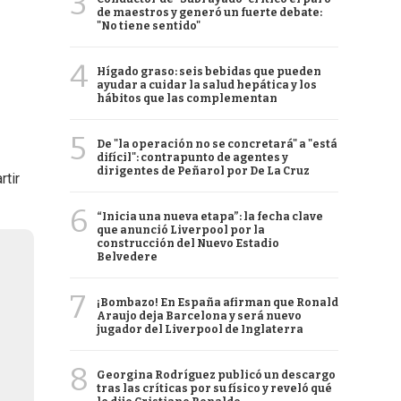
3
de maestros y generó un fuerte debate:
"No tiene sentido"
4
Hígado graso: seis bebidas que pueden
ayudar a cuidar la salud hepática y los
hábitos que las complementan
5
De "la operación no se concretará" a "está
difícil": contrapunto de agentes y
dirigentes de Peñarol por De La Cruz
rtir
6
“Inicia una nueva etapa”: la fecha clave
que anunció Liverpool por la
construcción del Nuevo Estadio
Belvedere
7
¡Bombazo! En España afirman que Ronald
Araujo deja Barcelona y será nuevo
jugador del Liverpool de Inglaterra
8
Georgina Rodríguez publicó un descargo
tras las críticas por su físico y reveló qué