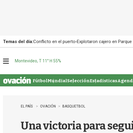
Temas del día:
Conflicto en el puerto
Explotaron cajero en Parque
Montevideo, T 11° H 55%
M
e
n
u
Fútbol
Mundial
Selección
Estadisticas
Agenda
EL PAÍS
OVACIÓN
BASQUETBOL
Una victoria para segui