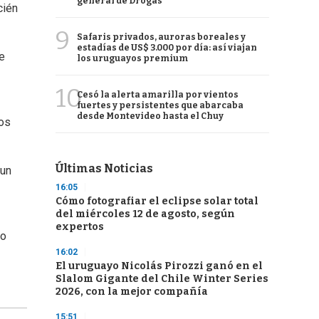
general de Drogas
cién
9
Safaris privados, auroras boreales y
estadías de US$ 3.000 por día: así viajan
e
los uruguayos premium
10
Cesó la alerta amarilla por vientos
fuertes y persistentes que abarcaba
desde Montevideo hasta el Chuy
dos
Últimas Noticias
 un
16:05
Cómo fotografiar el eclipse solar total
del miércoles 12 de agosto, según
expertos
go
16:02
El uruguayo Nicolás Pirozzi ganó en el
Slalom Gigante del Chile Winter Series
2026, con la mejor compañía
15:51