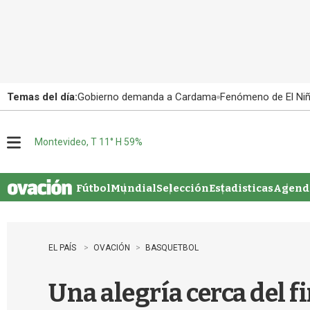
Temas del día:
Gobierno demanda a Cardama
Fenómeno de El Ni
Montevideo, T 11° H 59%
M
e
n
u
Fútbol
Mundial
Selección
Estadisticas
Agenda
EL PAÍS
OVACIÓN
BASQUETBOL
Una alegría cerca del f