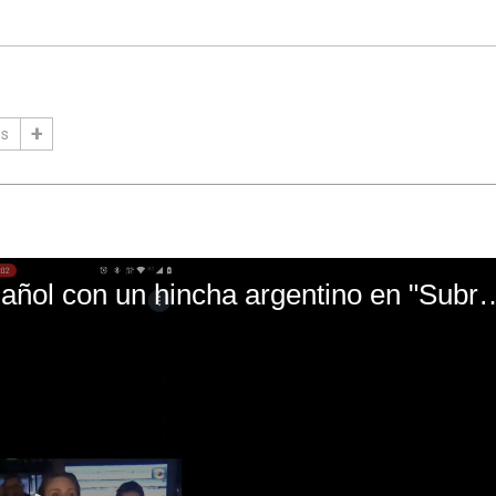
s
El mal momento de Yanina Gasañol con un hin