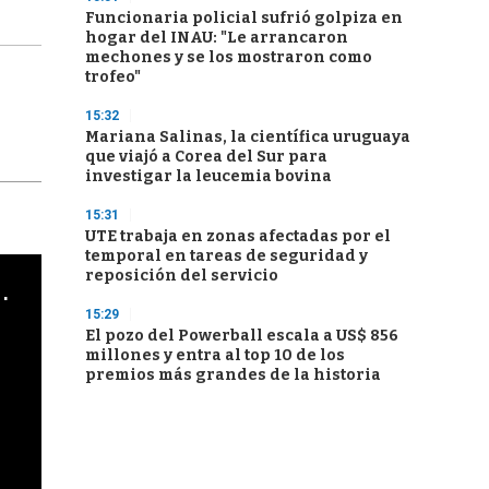
Funcionaria policial sufrió golpiza en
hogar del INAU: "Le arrancaron
mechones y se los mostraron como
trofeo"
15:32
Mariana Salinas, la científica uruguaya
que viajó a Corea del Sur para
investigar la leucemia bovina
15:31
UTE trabaja en zonas afectadas por el
temporal en tareas de seguridad y
reposición del servicio
cha argentino en "Subrayado"
15:29
El pozo del Powerball escala a US$ 856
millones y entra al top 10 de los
premios más grandes de la historia