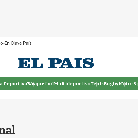
ño
En Clave País
 Deportiva
Básquetbol
Multideportivo
Tenis
Rugby
MotorSp
inal