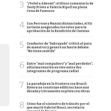
3
"¡Volvé a Adeom!": el filoso comentario de
Yesty Prieto a Valeria Ripoll en plena
Cena de Famosos
4
Con Perrone y Manini distanciados, el FA
no tiene asegurados los votos para la
aprobación de la Rendición de Cuentas
5
Conductor de "Subrayado" criticó el paro
de maestros y generó un fuerte debate:
"No tiene sentido"
6
Entre "mal compañero" y "mal perdedor",
altísima tensión en vivo entre dos
integrantes de programa radial
7
La paradoja en la frontera con Brasil:
Rivera no construye edificios hace una
década y Livramento explota con obras
8
Cómo fue el siniestro de tránsito por el
que murió Gabriel Rossi, secretario