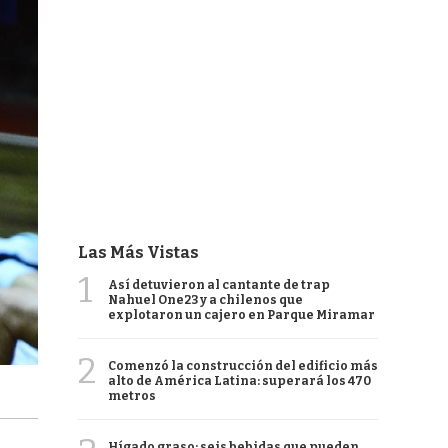
Las Más Vistas
1
Así detuvieron al cantante de trap
Nahuel One23 y a chilenos que
explotaron un cajero en Parque Miramar
2
Comenzó la construcción del edificio más
alto de América Latina: superará los 470
metros
Hígado graso: seis bebidas que pueden