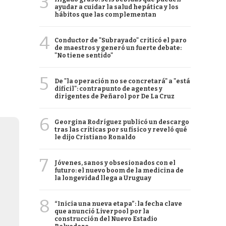
3
ayudar a cuidar la salud hepática y los
hábitos que las complementan
4
Conductor de "Subrayado" criticó el paro
de maestros y generó un fuerte debate:
"No tiene sentido"
5
De "la operación no se concretará" a "está
difícil": contrapunto de agentes y
dirigentes de Peñarol por De La Cruz
6
Georgina Rodríguez publicó un descargo
tras las críticas por su físico y reveló qué
le dijo Cristiano Ronaldo
7
Jóvenes, sanos y obsesionados con el
futuro: el nuevo boom de la medicina de
la longevidad llega a Uruguay
8
“Inicia una nueva etapa”: la fecha clave
que anunció Liverpool por la
construcción del Nuevo Estadio