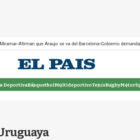
 Miramar
Afirman que Araujo se va del Barcelona
Gobierno demanda
 Deportiva
Básquetbol
Multideportivo
Tenis
Rugby
MotorSp
 Uruguaya