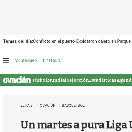
Temas del día:
Conflicto en el puerto
Explotaron cajero en Parque
Montevideo, T 11° H 55%
M
e
n
u
Fútbol
Mundial
Selección
Estadisticas
Agenda
EL PAÍS
OVACIÓN
BASQUETBOL
Un martes a pura Liga