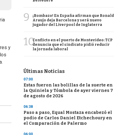
Belvedere
9
¡Bombazo! En España afirman que Ronald
ria
Araujo deja Barcelona y será nuevo
jugador del Liverpool de Inglaterra
10
Conflicto en el puerto de Montevideo: TCP
denuncia que el sindicato pidió reducir
ores y
la jornada laboral
los
a.
Últimas Noticias
07:00
Estas fueron las bolillas de la suerte en
la Quiniela y Tómbola de ayer viernes 7
de agosto de 2026
06:38
Paso a paso, Equal Mostaza encabezó el
podio de Carlos Daniel Etchechoury en
el Comparación de Palermo
06:00