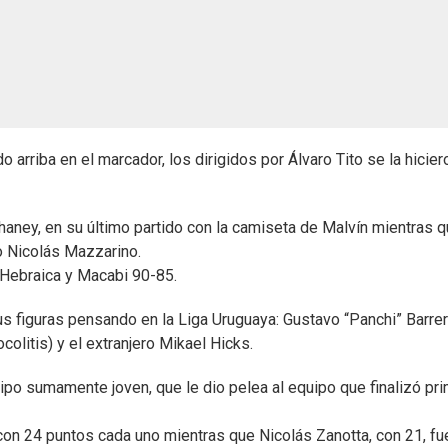
 arriba en el marcador, los dirigidos por Álvaro Tito se la hicier
Chaney, en su último partido con la camiseta de Malvín mientras 
o Nicolás Mazzarino.
a Hebraica y Macabi 90-85.
 figuras pensando en la Liga Uruguaya: Gustavo “Panchi” Barrera
olitis) y el extranjero Mikael Hicks.
po sumamente joven, que le dio pelea al equipo que finalizó pr
 con 24 puntos cada uno mientras que Nicolás Zanotta, con 21, fu