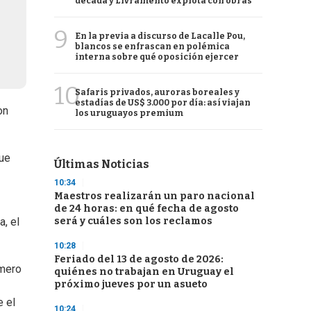
década y Livramento explota con obras
9
En la previa a discurso de Lacalle Pou,
blancos se enfrascan en polémica
interna sobre qué oposición ejercer
10
Safaris privados, auroras boreales y
estadías de US$ 3.000 por día: así viajan
on
los uruguayos premium
que
Últimas Noticias
10:34
Maestros realizarán un paro nacional
de 24 horas: en qué fecha de agosto
será y cuáles son los reclamos
, el
10:28
Feriado del 13 de agosto de 2026:
imero
quiénes no trabajan en Uruguay el
próximo jueves por un asueto
e el
10:24