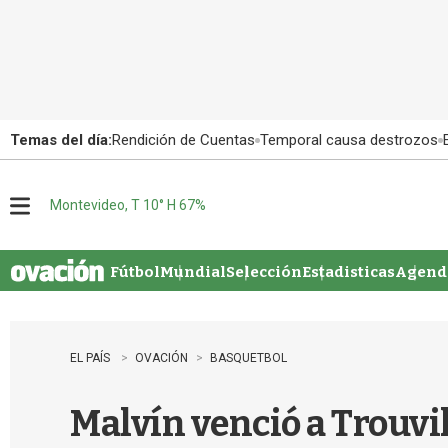
Temas del día:
Rendición de Cuentas
Temporal causa destrozos
Montevideo, T 10° H 67%
M
e
n
u
Fútbol
Mundial
Selección
Estadisticas
Agenda
EL PAÍS
OVACIÓN
BASQUETBOL
Malvín venció a Trouvil