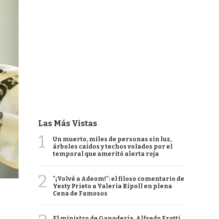
Las Más Vistas
1
Un muerto, miles de personas sin luz,
árboles caídos y techos volados por el
temporal que ameritó alerta roja
2
"¡Volvé a Adeom!": el filoso comentario de
Yesty Prieto a Valeria Ripoll en plena
Cena de Famosos
El ministro de Ganadería, Alfredo Fratti,