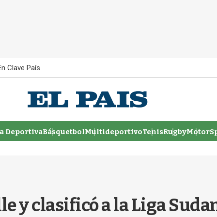
En Clave País
 Deportiva
Básquetbol
Multideportivo
Tenis
Rugby
MotorSp
le y clasificó a la Liga Sud