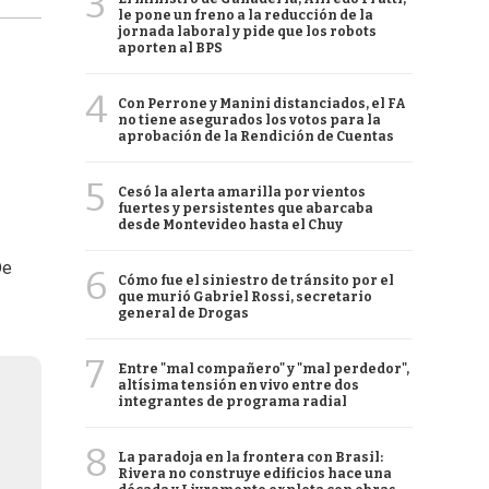
3
le pone un freno a la reducción de la
jornada laboral y pide que los robots
aporten al BPS
4
Con Perrone y Manini distanciados, el FA
no tiene asegurados los votos para la
aprobación de la Rendición de Cuentas
5
Cesó la alerta amarilla por vientos
fuertes y persistentes que abarcaba
desde Montevideo hasta el Chuy
De
6
Cómo fue el siniestro de tránsito por el
que murió Gabriel Rossi, secretario
general de Drogas
7
Entre "mal compañero" y "mal perdedor",
altísima tensión en vivo entre dos
integrantes de programa radial
8
La paradoja en la frontera con Brasil:
Rivera no construye edificios hace una