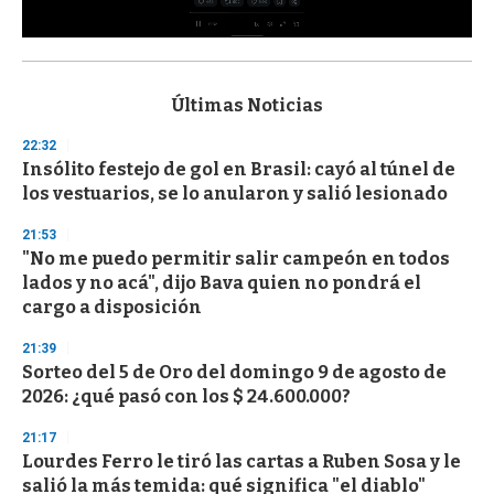
0
s
e
c
Últimas Noticias
o
n
22:32
d
Insólito festejo de gol en Brasil: cayó al túnel de
s
o
los vestuarios, se lo anularon y salió lesionado
f
3
21:53
3
s
"No me puedo permitir salir campeón en todos
e
lados y no acá", dijo Bava quien no pondrá el
c
cargo a disposición
o
n
d
21:39
s
Sorteo del 5 de Oro del domingo 9 de agosto de
2026: ¿qué pasó con los $ 24.600.000?
21:17
Lourdes Ferro le tiró las cartas a Ruben Sosa y le
salió la más temida: qué significa "el diablo"