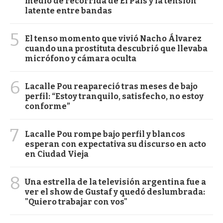
medio de recorrida de El País y la tensión
latente entre bandas
5
El tenso momento que vivió Nacho Álvarez
cuando una prostituta descubrió que llevaba
micrófono y cámara oculta
6
Lacalle Pou reapareció tras meses de bajo
perfil: “Estoy tranquilo, satisfecho, no estoy
conforme”
7
Lacalle Pou rompe bajo perfil y blancos
esperan con expectativa su discurso en acto
en Ciudad Vieja
8
Una estrella de la televisión argentina fue a
ver el show de Gustaf y quedó deslumbrada:
"Quiero trabajar con vos"