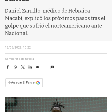
a
Daniel Zarrillo, médico de Hebraica
Macabi, explicó los próximos pasos tras el
golpe que sufrió el norteamericano ante
Nacional.
12/05/2023, 10:22
Compartir esta noticia
F
W
T
L
E
a
h
w
i
m
c
a
i
n
a
e
t
t
k
i
+
Agregar El País en
b
s
t
e
l
o
A
e
d
o
p
r
I
k
p
n