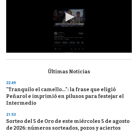
0
s
e
c
Últimas Noticias
o
n
22:49
d
"Tranquilo el camello...": la frase que eligió
s
o
Peñarol e imprimió en pilusos para festejar el
f
Intermedio
3
3
s
21:53
e
Sorteo del 5 de Oro de este miércoles 5 de agosto
c
de 2026: números sorteados, pozos y aciertos
o
n