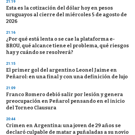
d
21:19
s
Esta es la cotización del dólar hoy en pesos
uruguayos al cierre del miércoles 5 de agosto de
2026
21:16
¿Por qué está lenta o se cae la plataforma e-
BROU, qué alcance tiene el problema, qué riesgos
hay y cuándo se resolverá?
21:15
El primer gol del argentino Leonel Jaime en
Peñarol: en una final y con una definición de lujo
21:09
Franco Romero debió salir por lesión y genera
preocupación en Peñarol pensando en el inicio
del Torneo Clausura
20:44
Crimen en Argentina: una joven de 29 años se
declaró culpable de matar a puñaladas a su novio