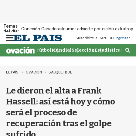
Temas
Conexión Ganadera
Inumet advierte por ciclón extratropi
del día:
Suscribite al 50% OFF
Ingresar
M
e
Fútbol
Mundial
Selección
Estadisticas
Agen
n
M
u
o
s
t
EL PAÍS
OVACIÓN
BASQUETBOL
r
a
Le dieron el alta a Frank
r
b
Hassell: así está hoy y cómo
�
s
será el proceso de
q
u
recuperación tras el golpe
e
d
sufrido