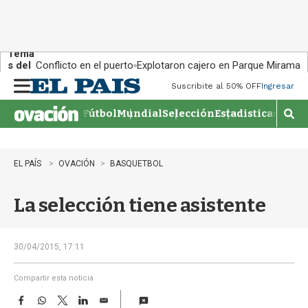
Tema
s del
Conflicto en el puerto
Explotaron cajero en Parque Miramar
día:
Suscribite al 50% OFF
Ingresar
M
e
Fútbol
Mundial
Selección
Estadisticas
Agen
n
M
u
o
s
t
EL PAÍS
OVACIÓN
BASQUETBOL
r
a
La selección tiene asistente
r
b
�
s
30/04/2015, 17:11
q
u
Compartir esta noticia
e
F
W
T
L
E
d