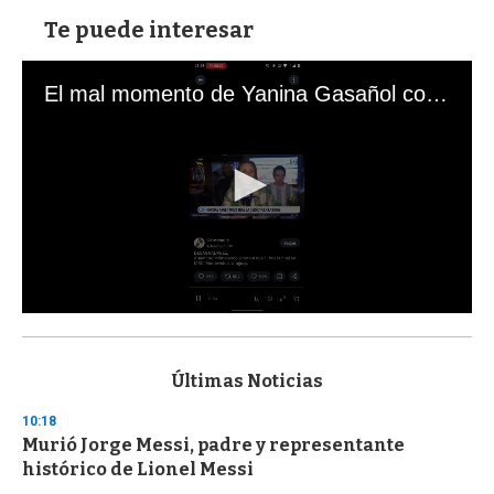
Te puede interesar
El mal momento de Yanina Gasañol con un hincha argentino en "Subrayado"
0
s
e
c
Últimas Noticias
o
n
10:18
d
Murió Jorge Messi, padre y representante
s
o
histórico de Lionel Messi
f