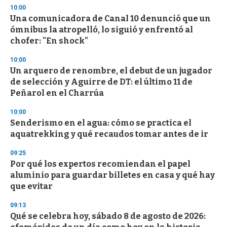
3
10:00
3
s
Una comunicadora de Canal 10 denunció que un
e
ómnibus la atropelló, lo siguió y enfrentó al
c
chofer: "En shock"
o
n
d
10:00
s
Un arquero de renombre, el debut de un jugador
de selección y Aguirre de DT: el último 11 de
Peñarol en el Charrúa
10:00
Senderismo en el agua: cómo se practica el
aquatrekking y qué recaudos tomar antes de ir
09:25
Por qué los expertos recomiendan el papel
aluminio para guardar billetes en casa y qué hay
que evitar
09:13
Qué se celebra hoy, sábado 8 de agosto de 2026: