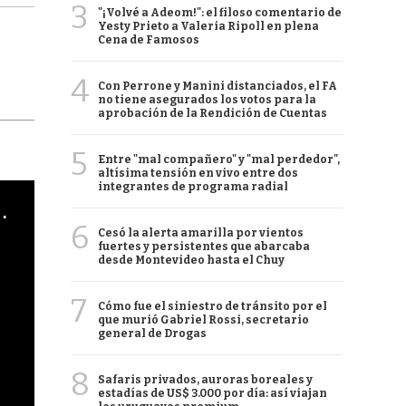
3
"¡Volvé a Adeom!": el filoso comentario de
Yesty Prieto a Valeria Ripoll en plena
Cena de Famosos
4
Con Perrone y Manini distanciados, el FA
no tiene asegurados los votos para la
aprobación de la Rendición de Cuentas
5
Entre "mal compañero" y "mal perdedor",
altísima tensión en vivo entre dos
integrantes de programa radial
cha argentino en "Subrayado"
6
Cesó la alerta amarilla por vientos
fuertes y persistentes que abarcaba
desde Montevideo hasta el Chuy
7
Cómo fue el siniestro de tránsito por el
que murió Gabriel Rossi, secretario
general de Drogas
8
Safaris privados, auroras boreales y
estadías de US$ 3.000 por día: así viajan