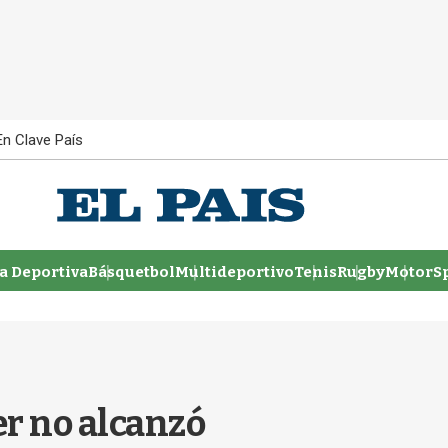
En Clave País
 Deportiva
Básquetbol
Multideportivo
Tenis
Rugby
MotorSp
r no alcanzó