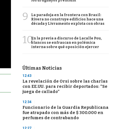
los uruguayos premium
9
La paradoja en la frontera con Brasil:
Rivera no construye edificios hace una
década y Livramento explota con obras
10
En la previa a discurso de Lacalle Pou,
blancos se enfrascan en polémica
interna sobre qué oposición ejercer
Últimas Noticias
12:43
La revelación de Orsi sobre las charlas
con EE.UU. para recibir deportados: “Se
juega de callado”
12:34
Funcionario de la Guardia Republicana
fue atrapado con más de $ 300.000 en
perfumes de contrabando
12:27