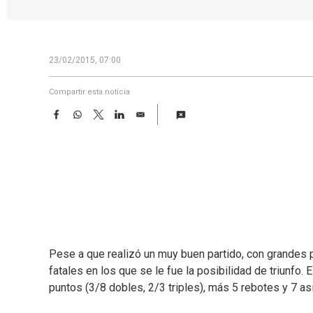
23/02/2015, 07:00
Compartir esta noticia
F
W
T
L
E
a
h
w
i
m
c
a
i
n
a
e
t
t
k
i
b
s
t
e
l
o
A
e
d
o
p
r
I
k
p
n
Pese a que realizó un muy buen partido, con grandes p
fatales en los que se le fue la posibilidad de triunfo
puntos (3/8 dobles, 2/3 triples), más 5 rebotes y 7 as