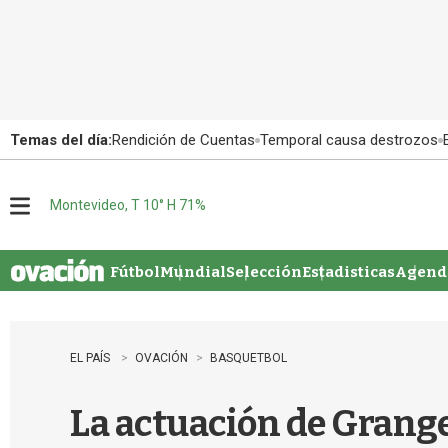
Temas del día:
Rendición de Cuentas
Temporal causa destrozos
Montevideo, T 10° H 71%
M
e
n
u
Fútbol
Mundial
Selección
Estadisticas
Agenda
EL PAÍS
OVACIÓN
BASQUETBOL
La actuación de Grange