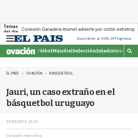
Temas
Conexión Ganadera
Inumet advierte por ciclón extratropi
del día:
Suscribite al 50% OFF
Ingresar
M
e
Fútbol
Mundial
Selección
Estadisticas
Agen
n
M
u
o
s
t
EL PAÍS
OVACIÓN
BASQUETBOL
r
a
Jauri, un caso extraño en el
r
b
básquetbol uruguayo
�
s
q
u
23/04/2015, 22:03
e
d
Compartir esta noticia