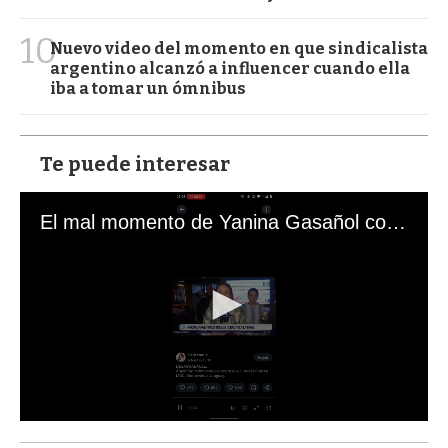
10
Nuevo video del momento en que sindicalista
argentino alcanzó a influencer cuando ella
iba a tomar un ómnibus
Te puede interesar
El mal momento de Yanina Gasañol con un hincha argentino en "Subrayado"
0
s