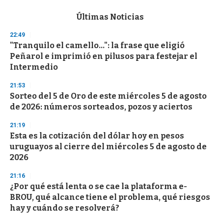
e
c
Últimas Noticias
o
n
22:49
d
"Tranquilo el camello...": la frase que eligió
s
o
Peñarol e imprimió en pilusos para festejar el
f
Intermedio
3
3
s
21:53
e
Sorteo del 5 de Oro de este miércoles 5 de agosto
c
de 2026: números sorteados, pozos y aciertos
o
n
d
21:19
s
Esta es la cotización del dólar hoy en pesos
uruguayos al cierre del miércoles 5 de agosto de
2026
21:16
¿Por qué está lenta o se cae la plataforma e-
BROU, qué alcance tiene el problema, qué riesgos
hay y cuándo se resolverá?