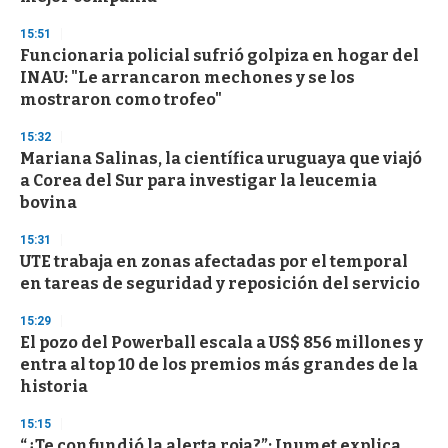
n
d
15:51
s
Funcionaria policial sufrió golpiza en hogar del
INAU: "Le arrancaron mechones y se los
mostraron como trofeo"
15:32
Mariana Salinas, la científica uruguaya que viajó
a Corea del Sur para investigar la leucemia
bovina
15:31
UTE trabaja en zonas afectadas por el temporal
en tareas de seguridad y reposición del servicio
15:29
El pozo del Powerball escala a US$ 856 millones y
entra al top 10 de los premios más grandes de la
historia
15:15
“¿Te confundió la alerta roja?”: Inumet explica