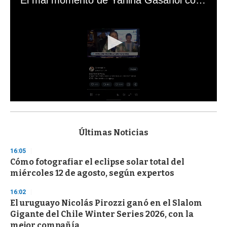
El mal momento de Yanina Gasañol con un hincha argentino en "Subrayado"
0
s
e
c
Últimas Noticias
o
n
16:05
d
Cómo fotografiar el eclipse solar total del
s
o
miércoles 12 de agosto, según expertos
f
3
16:02
3
s
El uruguayo Nicolás Pirozzi ganó en el Slalom
e
Gigante del Chile Winter Series 2026, con la
c
mejor compañía
o