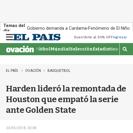
Temas del
Gobierno demanda a Cardama
Fenómeno de El Niño
día:
Suscribite al 50% OFF
Ingresar
M
e
Fútbol
Mundial
Selección
Estadisticas
Agen
n
M
u
o
s
t
EL PAÍS
OVACIÓN
BASQUETBOL
r
a
Harden lideró la remontada de
r
b
Houston que empató la serie
�
s
ante Golden State
q
u
e
d
23/05/2018, 20:08