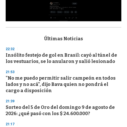
0
s
e
c
Últimas Noticias
o
n
22:32
d
Insólito festejo de gol en Brasil: cayó al túnel de
s
o
los vestuarios, se lo anularon y salió lesionado
f
3
21:53
3
s
"No me puedo permitir salir campeón en todos
e
lados y no acá", dijo Bava quien no pondrá el
c
cargo a disposición
o
n
d
21:39
s
Sorteo del 5 de Oro del domingo 9 de agosto de
2026: ¿qué pasó con los $ 24.600.000?
21:17