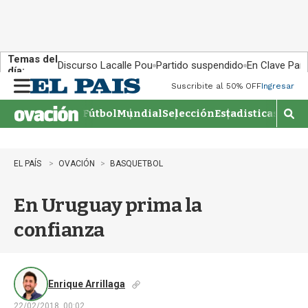
Temas del
Discurso Lacalle Pou
Partido suspendido
En Clave País
día:
Suscribite al 50% OFF
Ingresar
M
e
Fútbol
Mundial
Selección
Estadisticas
Agen
n
M
u
o
s
t
EL PAÍS
OVACIÓN
BASQUETBOL
r
a
En Uruguay prima la
r
b
confianza
�
s
q
u
e
Enrique Arrillaga
d
22/02/2018, 00:02