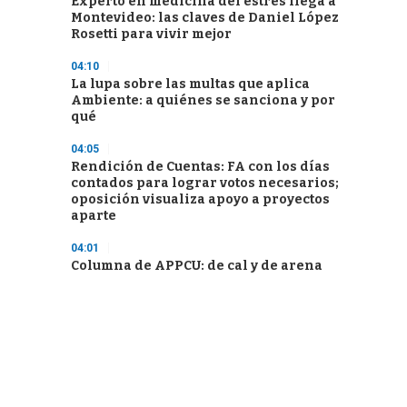
Experto en medicina del estrés llega a
Montevideo: las claves de Daniel López
Rosetti para vivir mejor
04:10
La lupa sobre las multas que aplica
Ambiente: a quiénes se sanciona y por
qué
04:05
Rendición de Cuentas: FA con los días
contados para lograr votos necesarios;
oposición visualiza apoyo a proyectos
aparte
04:01
Columna de APPCU: de cal y de arena