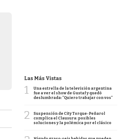
Las Más Vistas
1
Una estrella de la televisión argentina
fue a ver el show de Gustaf y quedó
deslumbrada: "Quiero trabajar con vos"
2
Suspensión de City Torque-Peñarol
complica el Clausura: posibles
soluciones y la polémica por el clásico
Hígado graso: seis bebidas que pueden