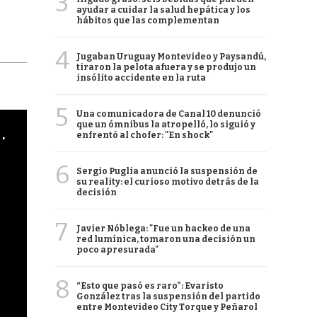
3
ayudar a cuidar la salud hepática y los
hábitos que las complementan
4
Jugaban Uruguay Montevideo y Paysandú,
tiraron la pelota afuera y se produjo un
insólito accidente en la ruta
5
Una comunicadora de Canal 10 denunció
que un ómnibus la atropelló, lo siguió y
cha argentino en "Subrayado"
enfrentó al chofer: "En shock"
6
Sergio Puglia anunció la suspensión de
su reality: el curioso motivo detrás de la
decisión
7
Javier Nóblega: "Fue un hackeo de una
red lumínica, tomaron una decisión un
poco apresurada"
8
“Esto que pasó es raro”: Evaristo
González tras la suspensión del partido
entre Montevideo City Torque y Peñarol