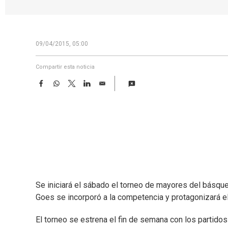
09/04/2015, 05:00
Compartir esta noticia
F
W
T
L
E
a
h
w
i
m
c
a
i
n
a
e
t
t
k
i
b
s
t
e
l
o
A
e
d
o
p
r
I
k
p
n
Se iniciará el sábado el torneo de mayores del básque
Goes se incorporó a la competencia y protagonizará e
El torneo se estrena el fin de semana con los partidos