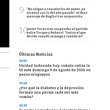
9
"No salgan a rescatarlos de nuevo, ya
alcanzó con lo del año pasado": el duro
mensaje de Ruglio tras suspensión
10
Javier Feres tras suspender el partido
entre Torque y Peñarol: “Soy yo el que
decide cuando se juega y cuando no”
Últimas Noticias
06:00
Unidad Indexada hoy: cuánto cotiza la
UI este domingo 9 de agosto de 2026 en
pesos uruguayos
05:00
¿Por qué la diabetes y la depresión
forman una pareja cada vez más
común?
04:30