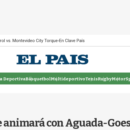
rol vs. Montevideo City Torque
En Clave País
 Deportiva
Básquetbol
Multideportivo
Tenis
Rugby
MotorSp
se animará con Aguada-Goe