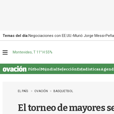
Temas del día:
Negociaciones con EE.UU.
Murió Jorge Messi
Peña
Montevideo, T 11° H 55%
M
e
n
u
Fútbol
Mundial
Selección
Estadisticas
Agenda
EL PAÍS
OVACIÓN
BASQUETBOL
El torneo de mayores 