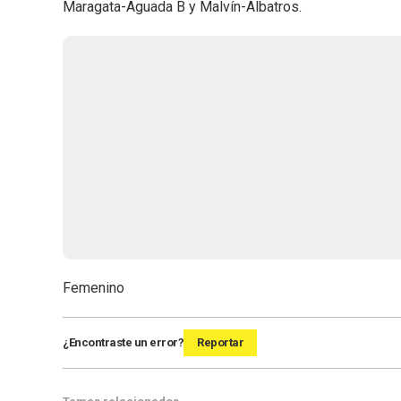
Maragata-Aguada B y Malvín-Albatros.
Femenino
¿Encontraste un error?
Reportar