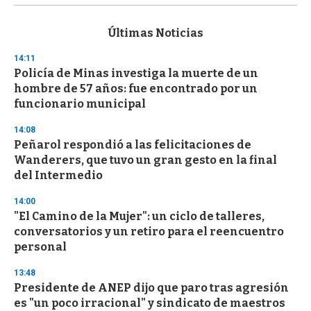
s
e
c
Últimas Noticias
o
n
14:11
d
Policía de Minas investiga la muerte de un
s
o
hombre de 57 años: fue encontrado por un
f
funcionario municipal
3
3
s
14:08
e
Peñarol respondió a las felicitaciones de
c
Wanderers, que tuvo un gran gesto en la final
o
n
del Intermedio
d
s
14:00
"El Camino de la Mujer": un ciclo de talleres,
conversatorios y un retiro para el reencuentro
personal
13:48
Presidente de ANEP dijo que paro tras agresión
es "un poco irracional" y sindicato de maestros