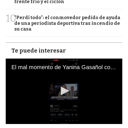
frente frío y el ciclón
10
"Perdí todo": el conmovedor pedido de ayuda
de una periodista deportiva tras incendio de
su casa
Te puede interesar
El mal momento de Yanina Gasañol con un hincha argentino en "Subrayado"
0