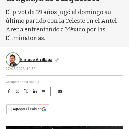
a
El pivot de 39 años jugó el domingo su
último partido con la Celeste en el Antel
Arena enfrentando a México por las
Eliminatorias.
Enrique Arrillaga
27/02/2023, 12:52
Compartir esta noticia
F
W
T
L
E
a
h
w
i
m
c
a
i
n
a
e
t
t
k
i
+
Agregar El País en
b
s
t
e
l
o
A
e
d
o
p
r
I