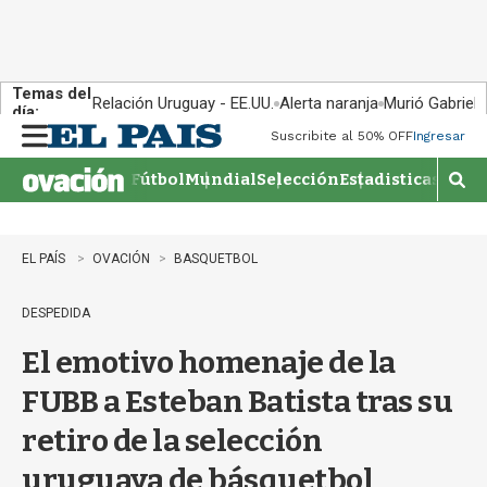
Temas del
Relación Uruguay - EE.UU.
Alerta naranja
Murió Gabriel 
día:
Suscribite al 50% OFF
Ingresar
M
e
Fútbol
Mundial
Selección
Estadisticas
Agen
n
M
u
o
s
t
EL PAÍS
OVACIÓN
BASQUETBOL
r
a
DESPEDIDA
r
b
El emotivo homenaje de la
�
s
FUBB a Esteban Batista tras su
q
u
retiro de la selección
e
d
uruguaya de básquetbol