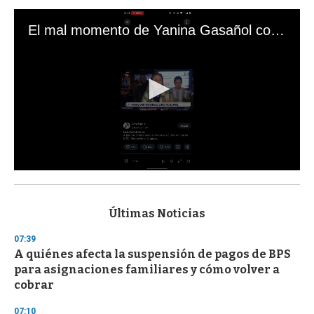
El mal momento de Yanina Gasañol con un hincha argentino en "Subrayado"
0
s
e
c
Últimas Noticias
o
n
07:39
d
A quiénes afecta la suspensión de pagos de BPS
s
o
para asignaciones familiares y cómo volver a
f
cobrar
3
3
s
07:10