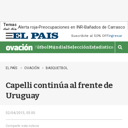
Temas
Alerta roja
Preocupaciones en INR
Bañados de Carrasco
del día:
Suscribite al 50% OFF
Ingresar
M
e
Fútbol
Mundial
Selección
Estadisticas
Agen
n
M
u
o
s
t
EL PAÍS
OVACIÓN
BASQUETBOL
r
a
Capelli continúa al frente de
r
b
Uruguay
�
s
q
u
02/04/2015, 05:00
e
d
Compartir esta noticia