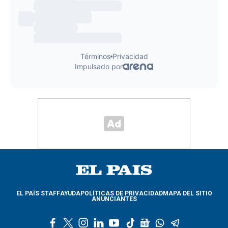
EL PAÍS STAFF
AYUDA
POLÍTICAS DE PRIVACIDAD
MAPA DEL SITIO
ANUNCIANTES
f
t
i
l
y
t
g
w
t