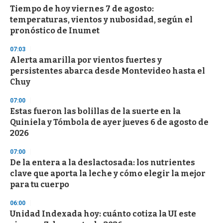
e
Tiempo de hoy viernes 7 de agosto:
c
temperaturas, vientos y nubosidad, según el
o
n
pronóstico de Inumet
d
s
07:03
Alerta amarilla por vientos fuertes y
persistentes abarca desde Montevideo hasta el
Chuy
07:00
Estas fueron las bolillas de la suerte en la
Quiniela y Tómbola de ayer jueves 6 de agosto de
2026
07:00
De la entera a la deslactosada: los nutrientes
clave que aporta la leche y cómo elegir la mejor
para tu cuerpo
06:00
Unidad Indexada hoy: cuánto cotiza la UI este